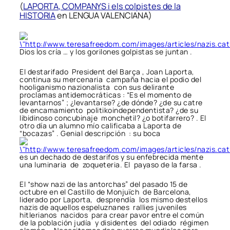
(
LAPORTA, COMPANYS i els colpistes de la
HISTORIA
en LENGUA VALENCIANA)
Dios los cría … y los gorilones golpistas se juntan .
El destarifado President del Barça , Joan Laporta,
continua su mercenaria campaña hacia el podio del
hooliganismo nazionalista con sus delirante
proclamas antidemocráticas : “Es el momento de
levantarnos” ; ¿levantarse? ¿de dónde? ¿de su catre
de encamamiento politikoindependentista? ¿de su
libidinoso concubinaje monchetil? ¿o botifarrero? . El
otro día un alumno mío calificaba a Laporta de
“bocazas” . Genial descripción : su boca
es un dechado de destarifos y su enfebrecida mente
una luminaria de zoqueteria. El payaso de la farsa .
El “show nazi de las antorchas” del pasado 15 de
octubre en el Castillo de Monjuïch de Barcelona,
liderado por Laporta, desprendía los mismo destellos
nazis de aquellos espeluznanes rallies juveniles
hitlerianos nacidos para crear pavor entre el común
de la población judía y disidentes del odiado régimen