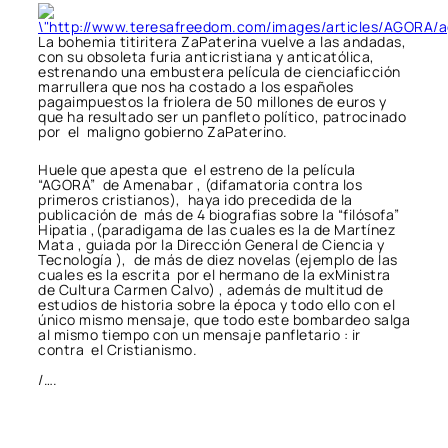
La bohemia titiritera ZaPaterina vuelve a las andadas,
con su obsoleta furia anticristiana y anticatólica,
estrenando una embustera película de cienciaficción
marrullera que nos ha costado a los españoles
pagaimpuestos la friolera de 50 millones de euros y
que ha resultado ser un panfleto político, patrocinado
por el maligno gobierno ZaPaterino.
Huele que apesta que el estreno de la película
“AGORA” de Amenabar , (difamatoria contra los
primeros cristianos), haya ido precedida de la
publicación de más de 4 biografias sobre la “filósofa”
Hipatia ,(paradigama de las cuales es la de Martínez
Mata , guiada por la Dirección General de Ciencia y
Tecnología ), de más de diez novelas (ejemplo de las
cuales es la escrita por el hermano de la exMinistra
de Cultura Carmen Calvo) , además de multitud de
estudios de historia sobre la época y todo ello con el
único mismo mensaje, que todo este bombardeo salga
al mismo tiempo con un mensaje panfletario : ir
contra el Cristianismo.
/….