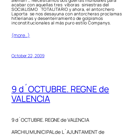
alemán … Necesitamos dos guerras mundiales para
acabar con aquellas tres víboras siniestras del
SOCIALISMO TOTALITARIO y ahora, el antorchero
Laporta se nos desayuna con antorcheras proclamas
hitlerianas y desenterramiento de golpismos
inconstitucionales al más puro estilo Companys.
(more…)
October 22, 2009
9 d´OCTUBRE. REGNE de
VALENCIA
9 d´OCTUBRE. REGNE de VALENCIA
ARCHIU MUNICIPAL de L´AJUNTAMENT de