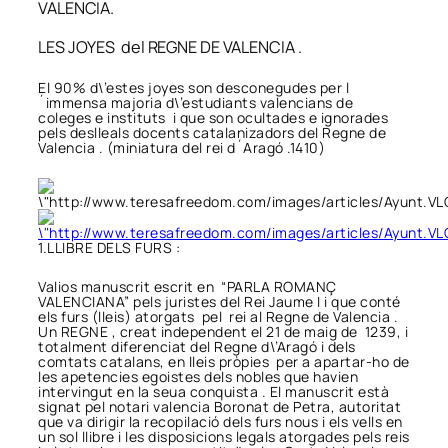
VALENCIA.
LES JOYES del REGNE DE VALENCIA .
El 90% d\’estes joyes son desconegudes per l
´immensa majoria d\’estudiants valencians de
coleges e instituts i que son ocultades e ignorades
pels deslleals docents catalanizadors del Regne de
Valencia . (miniatura del rei d´Aragó .1410)
1.LLIBRE DELS FURS :
Valios manuscrit escrit en “PARLA ROMANÇ
VALENCIANA” pels juristes del Rei Jaume I i que conté
els furs (lleis) atorgats pel rei al Regne de Valencia .
Un REGNE , creat independent el 21 de maig de 1239, i
totalment diferenciat del Regne d\’Aragó i dels
comtats catalans, en lleis pròpies per a apartar-ho de
les apetencies egoistes dels nobles que havien
intervingut en la seua conquista . El manuscrit està
signat pel notari valencia Boronat de Petra, autoritat
que va dirigir la recopilació dels furs nous i els vells en
un sol llibre i les disposicions legals atorgades pels reis