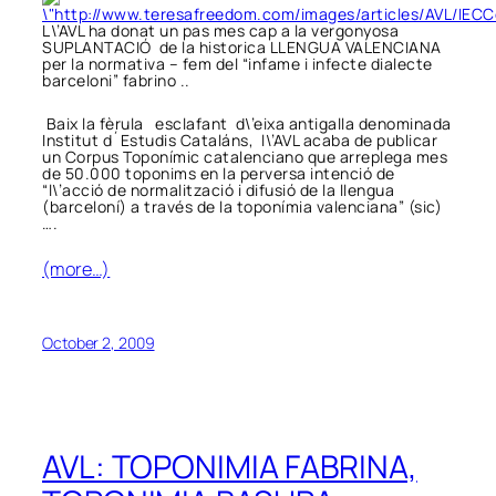
L\’AVL ha donat un pas mes cap a la vergonyosa
SUPLANTACIÓ de la historica LLENGUA VALENCIANA
per la normativa – fem del “infame i infecte dialecte
barceloni” fabrino ..
Baix la fèrula esclafant d\’eixa antigalla denominada
Institut d´Estudis Cataláns, l\’AVL acaba de publicar
un Corpus Toponímic catalenciano que arreplega mes
de 50.000 toponims en la perversa intenció de
“l\’acció de normalització i difusió de la llengua
(barceloní) a través de la toponímia valenciana” (sic)
….
(more…)
October 2, 2009
AVL: TOPONIMIA FABRINA,