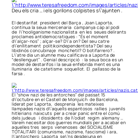
Deu els cria … i els gorilons colpistes s\’ajunten .
El destarifat president del Barça , Joan Laporta,
contínua la seua mercenaria campanya cap al podi
de l\’hooliganisme nazionalista en les seues delirants
proclames antidemocratiques : “És el moment
d\’alçar-nos” ; alçar-se? D\’a on? Del seu catre
d\’enllitament politikoindependentista? Del seu
libidinós concubinaje monchetil? O botifarrero? .
L\’atre dia un alumne meu calificava a Laporta de
“desllenguat” . Genial descripció : la seua boca es un
model de destarifos i la seua enfebrida ment es una
lluminaria de catetisme soquellot. El pallasso de la
farsa .
El “show nazi de les antorches” del passat 15
d\’octubre en el Castell de Monjuïch de Barcelona,
liderat per Laporta, desprenia les mateixes
llampades nazis d\’aquells espantosos rallies juvenils
hitlerians naixcuts per a crear panic entre el comú
dels judeus i dissidents de l\’odiat regim alemany …
Varem necesitar dos guerres mundials per a acabar en
aquelles tres serps venenoses del SOCIALISME
TOTALITARI (comunisme, nazisme, fascisme) i ara,
l\’antorchero Laporta se\’ns desdejuna en