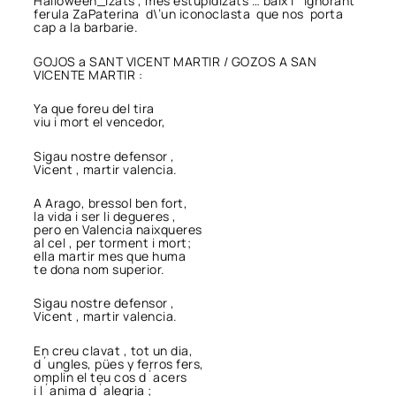
Halloween_izats , mes estupidizats … baix l´ ignorant
ferula ZaPaterina d\’un iconoclasta que nos porta
cap a la barbarie.
GOJOS a SANT VICENT MARTIR / GOZOS A SAN
VICENTE MARTIR :
Ya que foreu del tira
viu i mort el vencedor,
Sigau nostre defensor ,
Vicent , martir valencia.
A Arago, bressol ben fort,
la vida i ser li degueres ,
pero en Valencia naixqueres
al cel , per torment i mort;
ella martir mes que huma
te dona nom superior.
Sigau nostre defensor ,
Vicent , martir valencia.
En creu clavat , tot un dia,
d´ungles, pües y ferros fers,
omplin el teu cos d´acers
i l´anima d´alegria ;