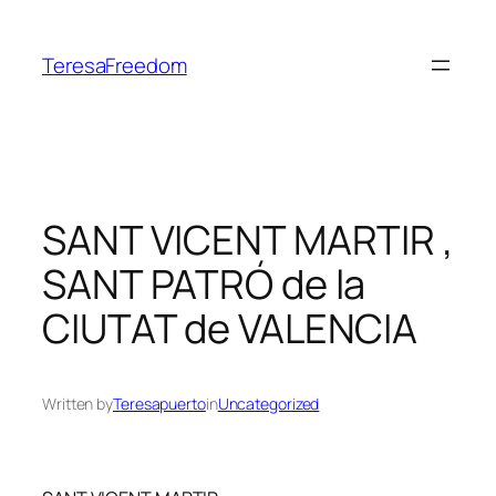
Skip
to
TeresaFreedom
content
SANT VICENT MARTIR ,
SANT PATRÓ de la
CIUTAT de VALENCIA
Written by
Teresapuerto
in
Uncategorized