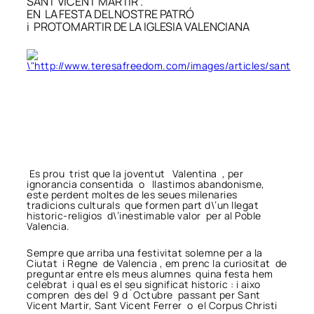
SANT VICENT MARTIR .
EN LA FESTA DEL NOSTRE PATRÓ
i PROTOMARTIR DE LA IGLESIA VALENCIANA
Es prou trist que la joventut Valentina , per
ignorancia consentida o llastimos abandonisme,
este perdent moltes de les seues milenaries
tradicions culturals que formen part d\’un llegat
historic-religios d\’inestimable valor per al Poble
Valencia.
Sempre que arriba una festivitat solemne per a la
Ciutat i Regne de Valencia , em prenc la curiositat de
preguntar entre els meus alumnes quina festa hem
celebrat i qual es el seu significat historic : i aixo
compren des del 9 d´Octubre passant per Sant
Vicent Martir, Sant Vicent Ferrer o el Corpus Christi