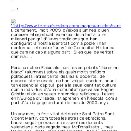
….
…. /
I, certament, molt POCS d\’eixos alumnes diuen
coneixer el significat valencia de la festa o el
milenari pedigrí d\’unes tradicions que han
configurat la nostra identitat com a poble i han
conformat el nostre “seny “ de Comunitat Historica
que camina cap a alguna part . Si es que, de veritat,
camina …..
Pero no culpe d\’aixo als nostres empobrits “llibres en
blanc” (alumnes) sobre els quals molts traïdors
politiquets i atres tants deslleals docents , de
manera intencionada, no han volgut escriure aquell
tan essencial capitul per a la seua identitat cultural
com a individus d\’una comunitat que va ser Regne
Cristia: el de les seues creencies religioses . I eixes,
en l\’Europa civilisada, s\’aprenen en l\’escola com a
part d\’un bagage cultural de mes de 2000 anys.
Un any mes, la festivitat del nostre Sant Patro Sant
Vicent Martir, com totes les atres celebracions,
haura segut ignorada en els centres docents
valencians, cada vegada mes McDonalizats , mes