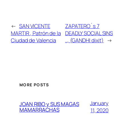
←
SAN VICENTE
ZAPATERO´s 7
MARTIR , Patrón de la
DEADLY SOCIAL SINS
Ciudad de Valencia
.., (GANDHI dixit)
→
MORE POSTS
January
JOAN RIBO y SUS MAGAS
MAMARRACHAS
11, 2020