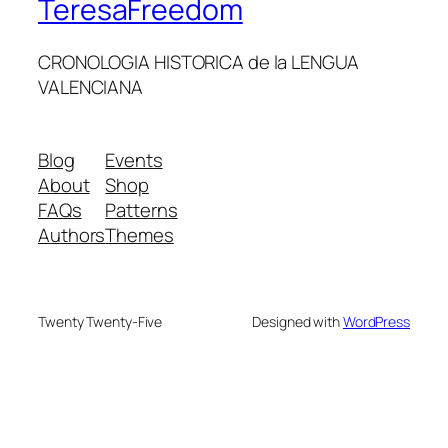
TeresaFreedom
CRONOLOGIA HISTORICA de la LENGUA
VALENCIANA
Blog
Events
About
Shop
FAQs
Patterns
Authors
Themes
Twenty Twenty-Five
Designed with
WordPress