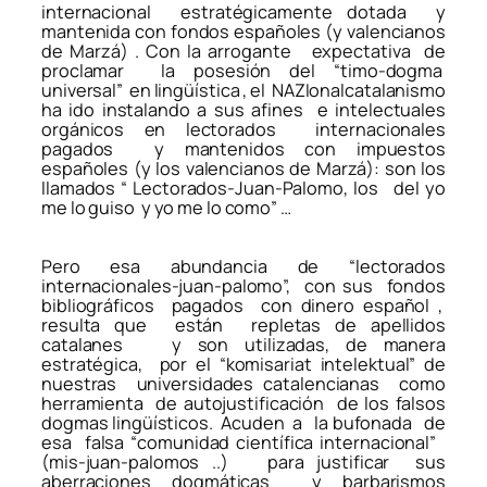
internacional estratégicamente dotada y
mantenida con fondos españoles (y valencianos
de Marzá) . Con la arrogante expectativa de
proclamar la posesión del
“timo-dogma
universal”
en lingüística , el NAZIonalcatalanismo
ha ido instalando a sus afines e intelectuales
orgánicos en lectorados internacionales
pagados y mantenidos con impuestos
españoles (y los valencianos de Marzá): son los
llamados
“ Lectorados-Juan-Palomo, los del yo
me lo guiso y yo me lo como” …
Pero esa abundancia de
“lectorados
internacionales-juan-palomo”,
con sus fondos
bibliográficos pagados con dinero español ,
resulta que están repletas de apellidos
catalanes y son utilizadas, de manera
estratégica, por el “komisariat intelektual” de
nuestras universidades catalencianas como
herramienta de autojustificación de los falsos
dogmas lingüísticos. Acuden a la bufonada de
esa falsa “comunidad científica internacional”
(mis-juan-palomos ..) para justificar sus
aberraciones dogmáticas y barbarismos