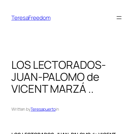
Skip
to
TeresaFreedom
content
LOS LECTORADOS-
JUAN-PALOMO de
VICENT MARZÁ ..
Written by
Teresapuerto
in