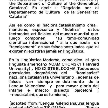
the Department of Culture of the Generalitat
Catalana”. Es decir : “Regalado por el
Departamento de Cultura de la Generalitat
Catalana”
Asi es como el nacionalcatalalanismo crea ,
mantiene, esposoriza y “fideliza” estos
lectorados artificiales del mundo mundial que
luego componen “su timo-comunidad
cientifica internacional “ a la que apela en
“recolçament” de sus falsos postulados que ni
existen ni existirán jamás en lingüística.
En la Lingüística Moderna, como dice el gran
lingüista americano NOAM CHOMSKY (Harvard
University) , NO EXISTE EL DOGMA. Todos esos
postulados dogmáticos del “komisariat“
nazi_onalcatalanista universitario , además de
falsos, van siempre en detrimento de la
Lengua Valenciana y para mayor gloria del
infame e infecto dialecto barceloní (
=neocatalaní, que es lo mismo).
(adapted from:"Lengua Valenciana,una lengua
suplantada"(págs.210-215)Mª Teresa