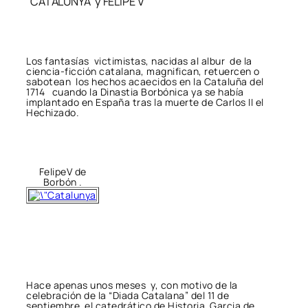
CATALUNYA y FELIPE V
Los fantasías victimistas, nacidas al albur de la
ciencia-ficción catalana, magnifican, retuercen o
sabotean los hechos acaecidos en la Cataluña del
1714 cuando la Dinastia Borbónica ya se había
implantado en España tras la muerte de Carlos II el
Hechizado.
FelipeV de
Borbón .
Hace apenas unos meses y, con motivo de la
celebración de la “Diada Catalana” del 11 de
septiembre el catedrático de Historia Garcia de