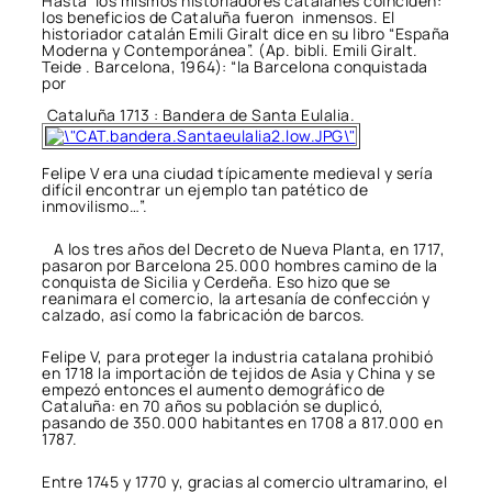
Hasta los mismos historiadores catalanes coinciden:
los beneficios de Cataluña fueron inmensos. El
historiador catalán Emili Giralt dice en su libro “España
Moderna y Contemporánea”. (Ap. bibli. Emili Giralt.
Teide . Barcelona, 1964): “la Barcelona conquistada
por
Cataluña 1713 : Bandera de Santa Eulalia.
Felipe V era una ciudad típicamente medieval y sería
difícil encontrar un ejemplo tan patético de
inmovilismo…”.
A los tres años del Decreto de Nueva Planta, en 1717,
pasaron por Barcelona 25.000 hombres camino de la
conquista de Sicilia y Cerdeña. Eso hizo que se
reanimara el comercio, la artesanía de confección y
calzado, así como la fabricación de barcos.
Felipe V, para proteger la industria catalana prohibió
en 1718 la importación de tejidos de Asia y China y se
empezó entonces el aumento demográfico de
Cataluña: en 70 años su población se duplicó,
pasando de 350.000 habitantes en 1708 a 817.000 en
1787.
Entre 1745 y 1770 y, gracias al comercio ultramarino, el