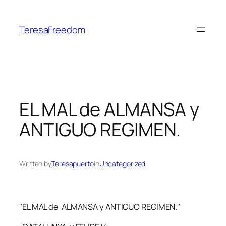
Skip
to
TeresaFreedom
content
EL MAL de ALMANSA y
ANTIGUO REGIMEN.
Written by
Teresapuerto
in
Uncategorized
"EL MAL de
ALMANSA y ANTIGUO REGIMEN."