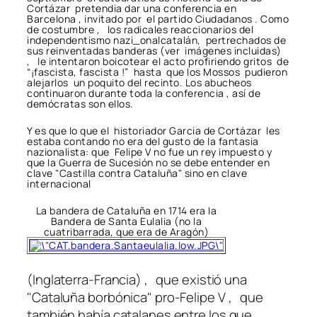
Cortázar pretendia dar una conferencia en
Barcelona , invitado por el partido Ciudadanos . Como
de costumbre , los radicales reaccionarios del
independentismo nazi_onalcatalán, pertrechados de
sus reinventadas banderas (ver imágenes incluidas)
, le intentaron boicotear el acto profiriendo gritos de
“¡fascista, fascista !” hasta que los Mossos pudieron
alejarlos un poquito del recinto. Los abucheos
continuaron durante toda la conferencia , así de
demócratas son ellos.
Y es que lo que el historiador Garcia de Cortázar les
estaba contando no era del gusto de la fantasia
nazionalista: que Felipe V no fue un rey impuesto y
que la Guerra de Sucesión no se debe entender en
clave "Castilla contra Cataluña" sino en clave
internacional
La bandera de Cataluña en 1714 era la
Bandera de Santa Eulalia (no la
cuatribarrada, que era de Aragón)
(Inglaterra-Francia) , que existió una
"Cataluña borbónica" pro-Felipe V , que
también había catalanes entre los que