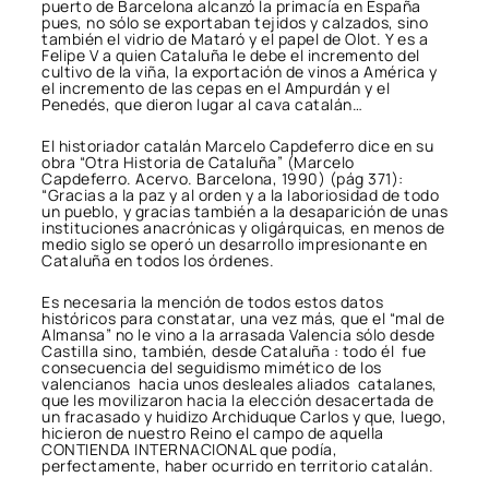
puerto de Barcelona alcanzó la primacía en España
pues, no sólo se exportaban tejidos y calzados, sino
también el vidrio de Mataró y el papel de Olot. Y es a
Felipe V a quien Cataluña le debe el incremento del
cultivo de la viña, la exportación de vinos a América y
el incremento de las cepas en el Ampurdán y el
Penedés, que dieron lugar al cava catalán…
El historiador catalán Marcelo Capdeferro dice en su
obra “Otra Historia de Cataluña” (Marcelo
Capdeferro. Acervo. Barcelona, 1990) (pág 371):
“Gracias a la paz y al orden y a la laboriosidad de todo
un pueblo, y gracias también a la desaparición de unas
instituciones anacrónicas y oligárquicas, en menos de
medio siglo se operó un desarrollo impresionante en
Cataluña en todos los órdenes.
Es necesaria la mención de todos estos datos
históricos para constatar, una vez más, que el “mal de
Almansa” no le vino a la arrasada Valencia sólo desde
Castilla sino, también, desde Cataluña : todo él fue
consecuencia del seguidismo mimético de los
valencianos hacia unos desleales aliados catalanes,
que les movilizaron hacia la elección desacertada de
un fracasado y huidizo Archiduque Carlos y que, luego,
hicieron de nuestro Reino el campo de aquella
CONTIENDA INTERNACIONAL que podía,
perfectamente, haber ocurrido en territorio catalán.