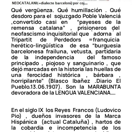
Qué vergüenza. Qué humillación . Qué
desdoro para el sojuzgado Poble Valenciá
,convertido casi en
“payeses de la
remensa catalana”
, prisioneros del
neofascismo inquisitorial que `
adorna´
al
Tripartit de Perdedors =franquicia
herético-lingüística de esa
“burguesia
barcelonesa frailuna, vetusta, partidaria
de la independencia del famoso
principado , piojoso y sanguinario , que
dejó marcadas en la historia las huellas de
una ferocidad histórica , bárbara ,
horripilante”
(Blasco Ibañez .Diario El
Pueblo.13.06.1907). Son la MARABUNTA
devoradora de la LENGUA VALENCIANA….
En el siglo IX los Reyes Francos (Ludovico
Pio) , dueños invasores de la
Marca
Hispánica
(actual Cataluña) , hartos de
la cobardia e incompetencia de los