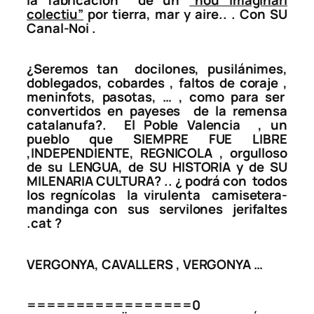
colectiu”
por tierra, mar y aire.. . Con SU
Canal-Noi .
¿Seremos tan docilones, pusilánimes,
doblegados, cobardes , faltos de coraje ,
meninfots, pasotas, … , como para ser
convertidos en
payeses de la remensa
catalanufa?
. El Poble Valencia , un
pueblo que SIEMPRE FUE LIBRE
,INDEPENDIENTE, REGNICOLA , orgulloso
de su LENGUA, de SU HISTORIA y de SU
MILENARIA CULTURA? .. ¿ podrá con todos
los regnícolas la virulenta camisetera-
mandinga con sus servilones jerifaltes
.cat ?
VERGONYA, CAVALLERS , VERGONYA …
=================0