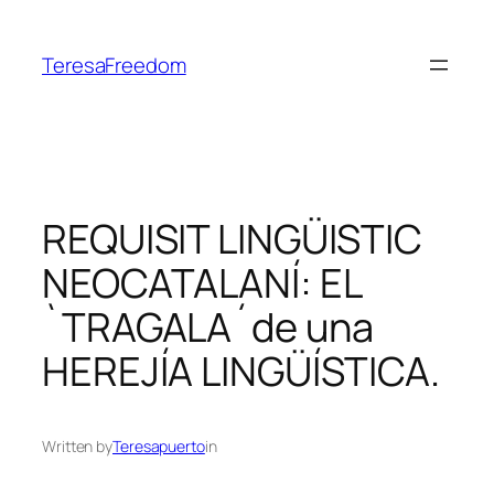
Skip
to
TeresaFreedom
content
REQUISIT LINGÜISTIC
NEOCATALANÍ: EL
`TRAGALA´de una
HEREJÍA LINGÜÍSTICA.
Written by
Teresapuerto
in