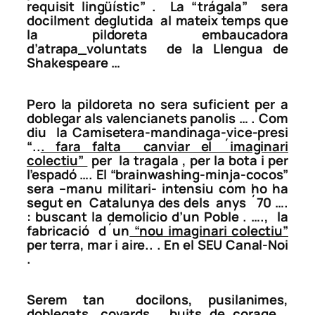
requisit lingüístic”
. La “trágala” sera
docilment deglutida al mateix temps que
la pildoreta embaucadora
d’atrapa_voluntats de la Llengua de
Shakespeare …
Pero la pildoreta no sera suficient per a
doblegar als valencianets panolis … . Com
diu la Camisetera-mandinaga-vice-presi
“..
. fara falta canviar el ´imaginari
colectiu”
per la tragala , per la bota i per
l’espadó …. El
“brainwashing-minja-cocos”
sera –manu militari- intensiu com ho ha
segut en Catalunya des dels anys ´70 ….
: buscant la demolicio d’un Poble . …., la
fabricació d´un
“nou imaginari colectiu”
per terra, mar i aire.. . En el SEU Canal-Noi
.
Serem tan docilons, pusilanimes,
doblegats, covards , buits de corage ,