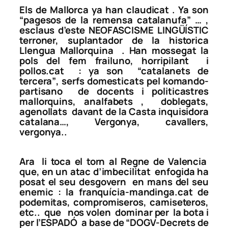
Els de Mallorca ya han claudicat . Ya son
“pagesos de la remensa catalanufa”
… ,
esclaus d’este NEOFASCISME LINGÜÍSTIC
terroner, suplantador de la historica
Llengua Mallorquina . Han mossegat la
pols del fem frailuno, horripilant i
pollos.cat : ya son
“catalanets de
tercera”
, serfs domesticats pel komando-
partisano de docents i politicastres
mallorquins, analfabets , doblegats,
agenollats davant de la Casta inquisidora
catalana…, Vergonya, cavallers,
vergonya..
Ara li toca el torn al Regne de Valencia
que, en un atac d’imbecilitat enfogida ha
posat el seu desgovern en mans del seu
enemic : la franquícia-mandinga.cat de
podemitas, compromiseros, camiseteros,
etc.. que nos volen dominar per la bota i
per l’ESPADÓ a base de
“DOGV-Decrets de