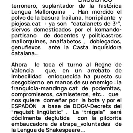
terronero, suplantador de la histórica
Lengua Mallorquina . Han mordido el
polvo de la basura frailuna, horripilante y
piojosa.cat : ya son
“catalanets de 3ª”
,
siervos domesticados por el komando-
partisano de docentes y politicastros
mallorquines, analfabetos , doblegados,
genuflexos ante la Casta inquisidora
catalana…
Ahora le toca el turno al Regne de
Valencia que, en un arrebato de
imbecilidad enloquecida ha puesto su
desgobierno en manos de su enemigo : la
franquicia-mandinga.cat de podemitas,
compromiseros, camiseteros, etc.. que
nos quiere domeñar por la bota y por el
ESPADÓN a base de DOGV-Decrets del
“requisit lingüístic”
. La “trágala” será
dócilmente deglutida con la pildorita
embaucadora de atrapa_voluntades de
la Lengua de Shakespeare …