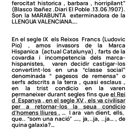
ferocitat historica , barbara , horripilant”
(Blasco Ibañez .Diari El Poble .13.06.1907).
Son la MARABUNTA exterminadora de la
LLENGUA VALENCIANA….
En el segle IX els Reixos Francs (Ludovic
Pio) , amos invasors de la
Marca
Hispanica
(actual Catalunya) , farts de la
covardia i incompetencia dels marca-
hispanistes, varen decidir castigar-los
convertint-los en una “classe social”
denominada “
pagesos de remensa”
o
serfs adscrits a la terra , quasi esclaus ,
en la trist condicio en la varen
permaneixer durant segles fins que
el Rei
d´Espanya , en el segle XV , els va civilisar
per a retornar-los la seua condicio
d’homens lliures .
… I ara van dient, ells,
que..
“som una nació”
…., ja,..ja, ..ja… , de
quina galaxia?…