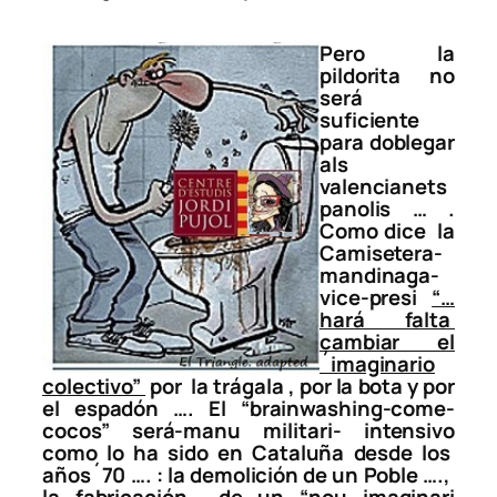
Pero la
pildorita no
será
suficiente
para doblegar
als
valencianets
panolis … .
Como dice la
Camisetera-
mandinaga-
vice-presi
“…
hará falta
cambiar el
´imaginario
colectivo”
por la trágala , por la bota y por
el espadón …. El “
brainwashing-come-
cocos”
será-manu militari- intensivo
como lo ha sido en Cataluña desde los
años´70 …. : la demolición de un Poble ….,
la fabricación de un
“nou imaginari