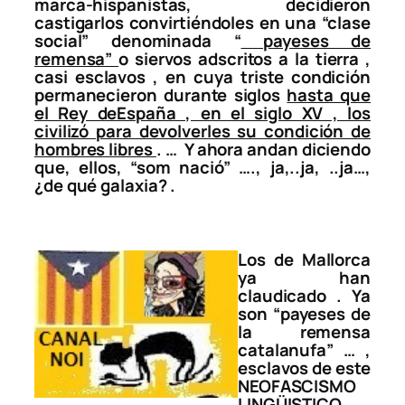
marca-hispanistas, decidieron
castigarlos convirtiéndoles en una “clase
social” denominada “
payeses de
remensa”
o siervos adscritos a la tierra ,
casi esclavos , en cuya triste condición
permanecieron durante siglos
hasta que
el Rey deEspaña , en el siglo XV , los
civilizó para devolverles su condición de
hombres libres
. … Y ahora andan diciendo
que, ellos,
“som nació”
…., ja,..ja, ..ja…,
¿de qué galaxia? .
Los de Mallorca
ya han
claudicado . Ya
son
“payeses de
la remensa
catalanufa”
… ,
esclavos de este
NEOFASCISMO
LINGÜISTICO