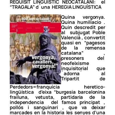
REQUISIT LINGÜISTIC NEOCATALANÍ: el
“TRAGALA” d´una HEREGIA LINGUÍSTICA
Quina vergonya.
Quina humiliacio .
Quin descredit per
al subjugat Poble
Valenciá , convertit
quasi en
“pagesos
de la remensa
catalana”
,
presoners del
neofeixisme
inquisitorial que
`adorna´ al
Tripartit de
Perdedors=franquícia heretico-
lingüística d’eixa
“burgesia barcelonina
frailuna, vetusta, partidaria de la
independencia del famos principat ,
pollós i sanguinari , que va deixar
marcades en la historia les senyes d’una