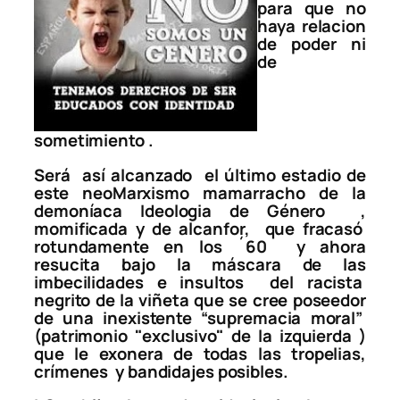
para que no
haya relacion
de poder ni
de
sometimiento .
Será así alcanzado el último estadio de
este neoMarxismo mamarracho de la
demoníaca Ideologia de Género ,
momificada y de alcanfor, que fracasó
rotundamente en los ´60 y ahora
resucita bajo la máscara de las
imbecilidades e insultos del racista
negrito de la viñeta que se cree poseedor
de una inexistente “supremacia moral”
(patrimonio "exclusivo" de la izquierda )
que le exonera de todas las tropelias,
crímenes y bandidajes posibles.