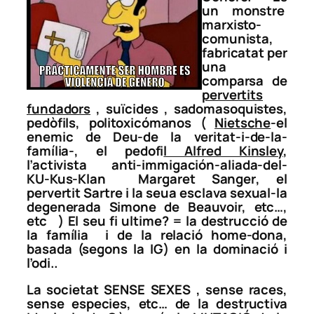
un monstre
marxisto-
comunista,
fabricatat per
una
comparsa de
pervertits
fundadors
, suïcides , sadomasoquistes,
pedòfils, politoxicómanos (
Nietsche
-el
enemic de Deu-de la veritat-i-de-la-
família-, el pedofi
l Alfred Kinsley
,
l’activista anti-immigación-aliada-del-
KU-Kus-Klan
Margaret Sanger
, el
pervertit Sartre i la seua esclava sexual-la
degenerada Simone de Beauvoir,
etc…,
etc ) El seu fi ultime? = la destrucció de
la família i de la relació home-dona,
basada (segons la IG) en la dominació i
l’odi..
La societat SENSE SEXES , sense races,
sense especies, etc… de la destructiva