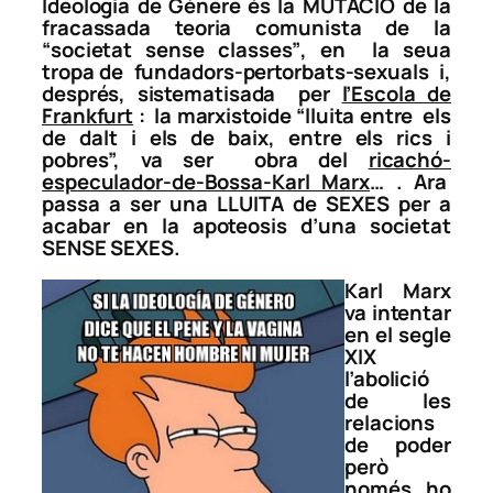
Ideologia de Gènere és la MUTACIÓ de la
fracassada teoria comunista de la
“
societat sense classes”
, en la seua
tropa de fundadors-pertorbats-sexuals i,
després, sistematisada per
l’Escola de
Frankfurt
: la marxistoide “
lluita entre els
de dalt i els de baix, entre els rics i
pobres
”, va ser obra del
ricachó-
especulador-de-Bossa-Karl Marx
… . Ara
passa a ser una LLUITA de SEXES per a
acabar en la apoteosis d’una societat
SENSE SEXES.
Karl Marx
va intentar
en el segle
XIX
l’abolició
de les
relacions
de poder
però
només ho