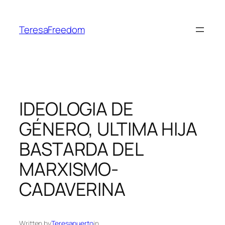
Skip
to
TeresaFreedom
content
IDEOLOGIA DE
GÉNERO, ULTIMA HIJA
BASTARDA DEL
MARXISMO-
CADAVERINA
Written by
Teresapuerto
in