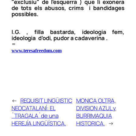
"exclusiu" de l’esquerra ) que li exonera
de tots els abusos, crims i bandidages
possibles.
I.G. , filla bastarda, ideologia fem,
ideologia d’odi, pudor a cadaverina .
=
www.teresafreedom.com
←
REQUISIT LINGÜISTIC
MONICA OLTRA,
NEOCATALANÍ: EL
DIVISION AZUL y
`TRAGALA´de una
BURRIMAQUIA
HEREJÍA LINGÜÍSTICA.
HISTORICA.
→