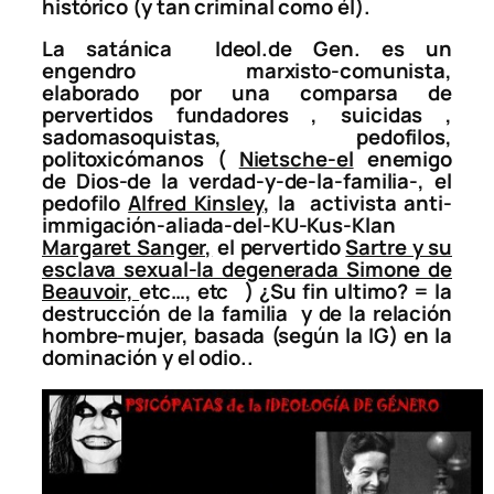
histórico (y tan criminal como él).
La satánica Ideol.de Gen. es un
engendro marxisto-comunista,
elaborado por una comparsa de
pervertidos fundadores , suicidas ,
sadomasoquistas, pedofilos,
politoxicómanos (
Nietsche-el
enemigo
de Dios-de la verdad-y-de-la-familia-, el
pedofilo
Alfred Kinsley
, la activista anti-
immigación-aliada-del-KU-Kus-Klan
Margaret Sanger,
el pervertido
Sartre y su
esclava sexual-la degenerada Simone de
Beauvoir,
etc…, etc ) ¿Su fin ultimo? = la
destrucción de la familia y de la relación
hombre-mujer, basada (según la IG) en la
dominación y el odio..