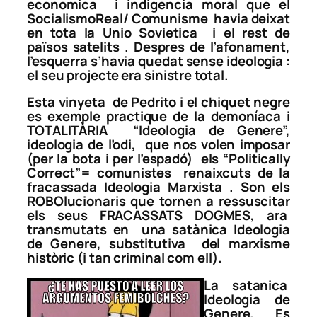
economica i indigencia moral que el
SocialismoReal/ Comunisme havia deixat
en tota la Unio Sovietica i el rest de
països satelits . Despres de l’afonament,
l’
esquerra s’havia quedat sense ideologia
:
el seu projecte era sinistre total.
Esta vinyeta de Pedrito i el chiquet negre
es exemple practique de la demoníaca i
TOTALITÀRIA
“Ideologia de Genere”,
ideologia de l’odi, que nos volen imposar
(per la bota i per l’espadó) els “Politically
Correct”= comunistes renaixcuts de la
fracassada Ideologia Marxista . Son els
ROBOlucionaris que tornen a ressuscitar
els seus FRACASSATS DOGMES, ara
transmutats en una satànica Ideologia
de Genere, substitutiva del marxisme
històric (i tan criminal com ell).
La satanica
Ideologia de
Genere. Es