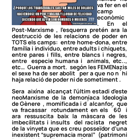
va fer en el
camp
econòmic
. En el
Post-Marxisme , l’esquerra pretén ara la
destrucció de les relacions de poder en
TOTS els camps: entre home-dona, entre
família i individuo, entre adults i chiquets,
entre pares i fills, entre blancs i negres,
entre especie humana i animals, etc..,
etc… Guerra a mort. segón les FEMENazis
el sexe ha de ser abolit per a que no n´hi
haja relació de poder ni de sometiment .
Sera aixína alcançat l’últim estadi d’este
neoMarxisme de la demoníaca
Ideologia
de Gènere
, momificada i d´alcanfor, que
va fracassar rotundament en els ´60 i
ara ressuscita baix la màscara de les
imbecilitats i insults del racista negret
de la vinyeta que es creu posseïdor d’una
inexistent “supremacia moral” (patrimoni