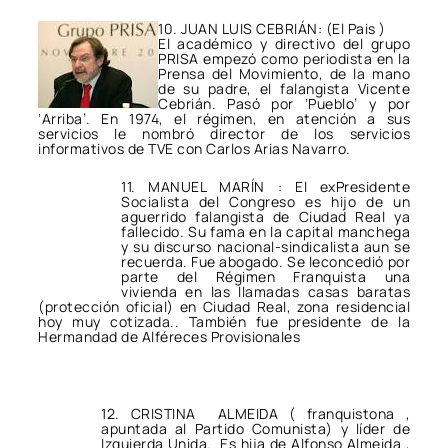
10. JUAN LUIS CEBRIÁN: (El Pais )
El académico y directivo del grupo
PRISA empezó como periodista en la
Prensa del Movimiento, de la mano
de su padre, el falangista Vicente
Cebrián. Pasó por ‘Pueblo’ y por
‘Arriba’. En 1974, el régimen, en atención a sus
servicios le nombró director de los servicios
informativos de TVE con Carlos Arias Navarro.
11. MANUEL MARÍN : El exPresidente
Socialista del Congreso es hijo de un
aguerrido falangista de Ciudad Real ya
fallecido. Su fama en la capital manchega
y su discurso nacional-sindicalista aun se
recuerda. Fue abogado. Se leconcedió por
parte del Régimen Franquista una
vivienda en las llamadas casas baratas
(protección oficial) en Ciudad Real, zona residencial
hoy muy cotizada.. También fue presidente de la
Hermandad de Alféreces Provisionales
12. CRISTINA ALMEIDA ( franquistona ,
apuntada al Partido Comunista) y líder de
Izquierda Unida. Es hija de Alfonso Almeida ,