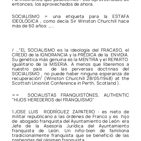
entonces, los aprovechados de ahora.
SOCIALISMO = una etiqueta para la ESTAFA
IDEOLÓGICA , como decía Sir Winston Churchill hace
más de 60 años: …..
/ …“
EL SOCIALISMO es la ideología del FRACASO, el
CREDO de la IGNORANCIA y la PREDICA de la ENVIDIA.
Su genética más genuina es la MENTIRA y el REPARTO
igualitario de la MISERIA. A menos que liberemos a
nuestro pais de las perversas doctrinas del
SOCIALISMO , no puede haber ninguna esperanza de
recuperación”
(Winston Churchill 28/05/1948) at the
Scottish Unionist Conference in Perth, Scotland ).
== SOCIALISTAS FRANQUISTÓNES, AUTHENTIC
"HIJOS HEREDEROS del FRANQUISMO"
1.JOSE LUIS RODRÍGUEZ ZAPATERO : es nieto de
militar republicano a las órdenes de Franco y es hijo
de abogado franquista del Ayuntamiento de León: era
Jefe de la Asesoría Jurídica del Ayuntamiento
franquista de León. Un niño-bien de familiona
tradicionalmente franquista que se benefició de las
prebendas del régimen franquista.