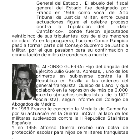
General del Estado . El abuelo del fiscal
general del Estado fue designado por
Franco en 1936 como vocal del Alto
Tribunal de Justicia Militar, entre cuyas
actuaciones figura el célebre proceso
contra la tripulación del «Mar
Cantábrico», donde fueron ejecutados
veinticinco de sus tripulantes, dos de ellos menores
de edad. Ya en la posguerra, Luciano Conde Pumpido
pasó a formar parte del Consejo Supremo de Justicia
Militar, por el que pasaban para su confirmación o
conmutación de miles de condenas a muerte.
9. ALFONSO GUERRA: Hijo del brigada del
Ejército Julio Guerra. Apresas, , uno de los
primeros en sublevarse contra la II
Republica en Sevilla a las ordenes del
general franquista Queipo de Llano y que
colaboró en la represión de más de 9.000
muerto s(muchos sindicalistas de la UGT
socialista), segun informe del Colegio de
Abogados de Madrid.
En 1939 Franco le concedio la Medalla de Campaña
por su actuación en la Guerra inCivil al lado de los
militares sublevados contra la II Republica Stalinista
Española.
Y en 1955 Alfonso Guerra recibió una bolsa de
protección escolar para hijos de militares franquistas
.