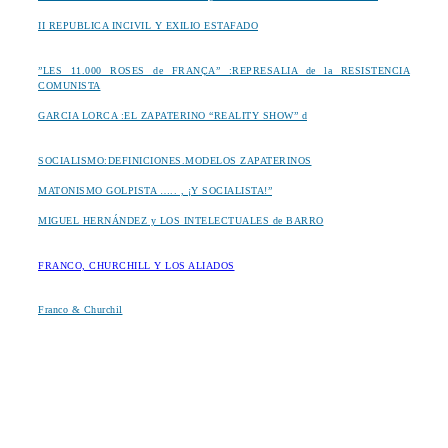
II REPUBLICA INCIVIL Y EXILIO ESTAFADO
”LES 11.000 ROSES de FRANÇA” :REPRESALIA de la RESISTENCIA
COMUNISTA
GARCIA LORCA :EL ZAPATERINO “REALITY SHOW” d
SOCIALISMO:DEFINICIONES.MODELOS ZAPATERINOS
MATONISMO GOLPISTA ….. , ¡Y SOCIALISTA!”
MIGUEL HERNÁNDEZ y LOS INTELECTUALES de BARRO
FRANCO, CHURCHILL Y LOS ALIADOS
Franco & Churchil