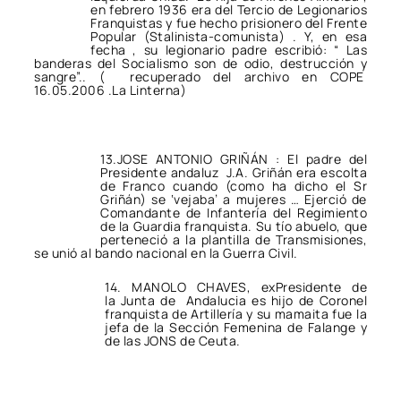
en febrero 1936 era del Tercio de Legionarios
Franquistas y fue hecho prisionero del Frente
Popular (Stalinista-comunista) . Y, en esa
fecha , su legionario padre escribió: “ Las
banderas del Socialismo son de odio, destrucción y
sangre”.. ( recuperado del archivo en COPE
16.05.2006 .La Linterna)
13.JOSE ANTONIO GRIÑÁN : El padre del
Presidente andaluz J.A. Griñán era escolta
de Franco cuando (como ha dicho el Sr
Griñán) se ‘vejaba’ a mujeres … Ejerció de
Comandante de Infantería del Regimiento
de la Guardia franquista. Su tío abuelo, que
perteneció a la plantilla de Transmisiones,
se unió al bando nacional en la Guerra Civil.
14. MANOLO CHAVES, exPresidente de
la Junta de Andalucia es hijo de Coronel
franquista de Artillería y su mamaita fue la
jefa de la Sección Femenina de Falange y
de las JONS de Ceuta.