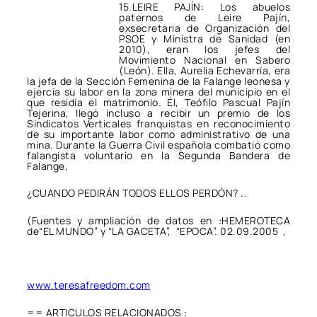
15.LEIRE PAJÍN: Los abuelos
paternos de Leire Pajín,
exsecretaria de Organización del
PSOE y Ministra de Sanidad (en
2010), eran los jefes del
Movimiento Nacional en Sabero
(León). Ella, Aurelia Echevarría, era
la jefa de la Sección Femenina de la Falange leonesa y
ejercía su labor en la zona minera del municipio en el
que residía el matrimonio. Él, Teófilo Pascual Pajín
Tejerina, llegó incluso a recibir un premio de los
Sindicatos Verticales franquistas en reconocimiento
de su importante labor como administrativo de una
mina. Durante la Guerra Civil española combatió como
falangista voluntario en la Segunda Bandera de
Falange,
¿CUANDO PEDIRÁN TODOS ELLOS PERDÓN? ..
(Fuentes y ampliación de datos en :HEMEROTECA
de“EL MUNDO” y “LA GACETA”, “EPOCA”. 02.09.2005 ,
www.teresafreedom.com
== ARTICULOS RELACIONADOS :