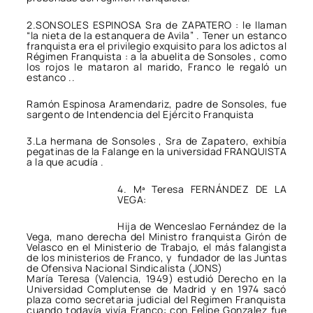
2.SONSOLES ESPINOSA Sra de ZAPATERO : le llaman
“la nieta de la estanquera de Avila” . Tener un estanco
franquista era el privilegio exquisito para los adictos al
Régimen Franquista : a la abuelita de Sonsoles , como
los rojos le mataron al marido, Franco le regaló un
estanco ..
Ramón Espinosa Aramendariz, padre de Sonsoles, fue
sargento de Intendencia del Ejército Franquista
3.La hermana de Sonsoles , Sra de Zapatero, exhibía
pegatinas de la Falange en la universidad FRANQUISTA
a la que acudía .
4. Mª Teresa FERNÁNDEZ DE LA
VEGA:
Hija de Wenceslao Fernández de la
Vega, mano derecha del Ministro franquista Girón de
Velasco en el Ministerio de Trabajo, el más falangista
de los ministerios de Franco, y fundador de las Juntas
de Ofensiva Nacional Sindicalista (JONS)
María Teresa (Valencia, 1949) estudió Derecho en la
Universidad Complutense de Madrid y en 1974 sacó
plaza como secretaria judicial del Regimen Franquista
cuando todavía vivía Franco: con Felipe Gonzalez fue