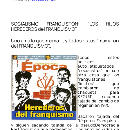
SOCIALISMO FRANQUISTÓN: "LOS HIJOS
HEREDEROS del FRANQUISMO"
Uno ama lo que mama …, y todos estos "mamaron
del FRANQUISMO"..
Todos estos
politicos
auto_etiquetados
“socialistas” no son
otra cosa que los
franquistones
“listillos” que
cambiaron de
chaqueta para
SEGUIR sacando
tajada del cambio de
régimen en 1975 .
Sacaron tajada del
Régimen Franquista,
y siguen sacando tajada de la pseudoDemocracia
Partitocrática que padecemos . Los aprovechados de