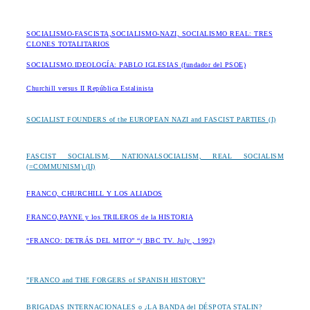
SOCIALISMO-FASCISTA,SOCIALISMO-NAZI, SOCIALISMO REAL: TRES
CLONES TOTALITARIOS
SOCIALISMO.IDEOLOGÍA: PABLO IGLESIAS (fundador del PSOE)
Churchill versus II República Estalinista
SOCIALIST FOUNDERS of the EUROPEAN NAZI and FASCIST PARTIES (I)
FASCIST SOCIALISM, NATIONALSOCIALISM, REAL SOCIALISM
(=COMMUNISM) (II)
FRANCO, CHURCHILL Y LOS ALIADOS
FRANCO,PAYNE y los TRILEROS de la HISTORIA
“FRANCO: DETRÁS DEL MITO” “( BBC TV.
July , 1992)
”FRANCO and THE FORGERS of SPANISH HISTORY”
BRIGADAS INTERNACIONALES o ¿LA BANDA del DÉSPOTA STALIN?