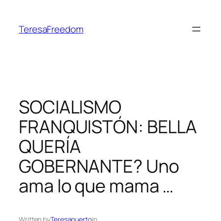
Skip
to
TeresaFreedom
content
SOCIALISMO
FRANQUISTÓN: BELLA
QUERÍA
GOBERNANTE? Uno
ama lo que mama …
Written by
Teresapuerto
in