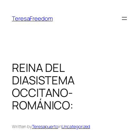
Skip
to
TeresaFreedom
content
REINA DEL
DIASISTEMA
OCCITANO-
ROMÁNICO:
Written by
Teresapuerto
in
Uncategorized