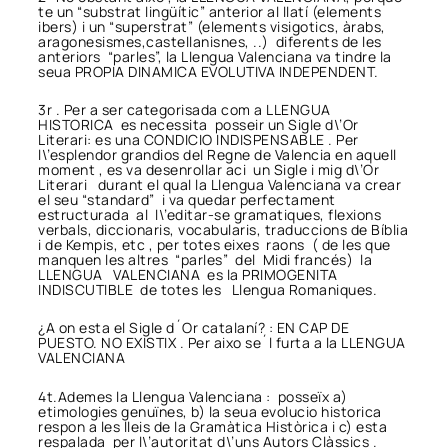
te un “substrat lingüític” anterior al llatí (elements
ibers) i un “superstrat” (elements visigotics, àrabs,
aragonesismes,castellanisnes, ..) diferents de les
anteriors “parles”, la Llengua Valenciana va tindre la
seua PROPIA DINAMICA EVOLUTIVA INDEPENDENT.
3r . Per a ser categorisada com a LLENGUA
HISTORICA es necessita posseir un Sigle d\’Or
Literari: es una CONDICIO INDISPENSABLE . Per
l\’esplendor grandios del Regne de Valencia en aquell
moment , es va desenrollar aci un Sigle i mig d\’Or
Literari durant el qual la Llengua Valenciana va crear
el seu “standard” i va quedar perfectament
estructurada al l\’editar-se gramatiques, flexions
verbals, diccionaris, vocabularis, traduccions de Bíblia
i de Kempis, etc , per totes eixes raons ( de les que
manquen les altres “parles” del Midi francés) la
LLENGUA VALENCIANA es la PRIMOGENITA
INDISCUTIBLE de totes les Llengua Romaniques.
¿A on esta el Sigle d´Or catalaní? : EN CAP DE
PUESTO. NO EXISTIX . Per aixo se´l furta a la LLENGUA
VALENCIANA
4t.Ademes la Llengua Valenciana : posseïx a)
etimologies genuïnes, b) la seua evolucio historica
respon a les lleis de la Gramàtica Històrica i c) esta
respalada per l\’autoritat d\’uns Autors Clàssics .