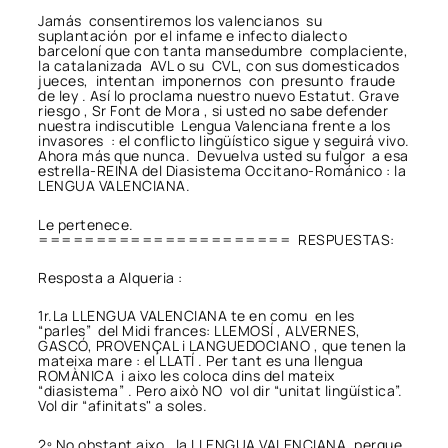
Jamás consentiremos los valencianos su
suplantación por el infame e infecto dialecto
barceloní que con tanta mansedumbre complaciente,
la catalanizada AVL o su CVL, con sus domesticados
jueces, intentan imponernos con presunto fraude
de ley . Así lo proclama nuestro nuevo Estatut. Grave
riesgo , Sr Font de Mora , si usted no sabe defender
nuestra indiscutible Lengua Valenciana frente a los
invasores : el conflicto lingüístico sigue y seguirá vivo.
Ahora más que nunca. Devuelva usted su fulgor a esa
estrella-REINA del Diasistema Occitano-Románico : la
LENGUA VALENCIANA.
Le pertenece.
====================== RESPUESTAS:
Resposta a Alqueria :
1r.La LLENGUA VALENCIANA te en comu en les
“parles” del Midi frances: LLEMOSÍ , ALVERNES,
GASCÓ, PROVENÇAL i LANGUEDOCIANO , que tenen la
mateixa mare : el LLATÍ . Per tant es una llengua
ROMÀNICA i aixo les coloca dins del mateix
“diasistema” . Pero això NO vol dir “unitat lingüística”.
Vol dir “afinitats" a soles.
2º No obstant aixo , la LLENGUA VALENCIANA, perque