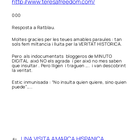
http://www.teresafreedom.com/
000
Resposta a Ratblau.
Moltes gracies per les teues amables paraules : tan
sols fem miltancia i lluita per la VERITAT HISTORICA.
Pero als indocumentats bloggeros de MINUTO
DIGITAL aixó NO els agrada i per aixó no mes saben
que insultar . Pero lligen i traguen …. i van descobrint
la veritat.
Estic inmunisada : “No insulta quien quiere, sino quien
puede”…..
←
UNA VISITA A
MARCA HISPANICA