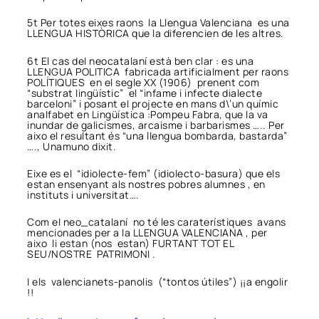
5t Per totes eixes raons la Llengua Valenciana es una
LLENGUA HISTÒRICA que la diferencien de les altres.
6t El cas del neocatalaní està ben clar : es una
LLENGUA POLITICA fabricada artificialment per raons
POLÍTIQUES en el segle XX (1906) prenent com
“substrat lingüístic” el “infame i infecte dialecte
barceloni” i posant el projecte en mans d\’un químic
analfabet en Lingüística :Pompeu Fabra, que la va
inundar de galicismes, arcaisme i barbarismes ….. Per
aixo el resultant és “una llengua bombarda, bastarda”
…., Unamuno dixit.
Eixe es el “idiolecte-fem” (idiolecto-basura) que els
estan ensenyant als nostres pobres alumnes , en
instituts i universitat….
Com el neo_catalaní no té les caraterístiques avans
mencionades per a la LLENGUA VALENCIANA , per
aixo li estan (nos estan) FURTANT TOT EL
SEU/NOSTRE PATRIMONI .
I els valencianets-panolis (“tontos útiles”) ¡¡a engolir
!!