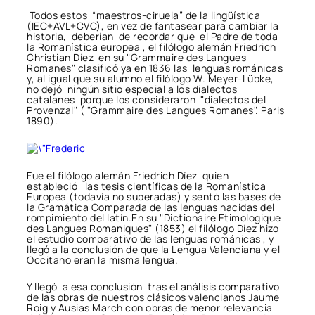
Todos estos “maestros-ciruela” de la lingüística
(IEC+AVL+CVC), en vez de fantasear para cambiar la
historia, deberían de recordar que el Padre de toda
la Romanística europea , el filólogo alemán Friedrich
Christian Díez en su "Grammaire des Langues
Romanes" clasificó ya en 1836 las lenguas románicas
y, al igual que su alumno el filólogo W. Meyer-Lübke,
no dejó ningún sitio especial a los dialectos
catalanes porque los consideraron "dialectos del
Provenzal" ( "Grammaire des Langues Romanes". Paris
1890).
Fue el filólogo alemán Friedrich Díez quien
estableció las tesis científicas de la Romanística
Europea (todavía no superadas) y sentó las bases de
la Gramática Comparada de las lenguas nacidas del
rompimiento del latín.En su "Dictionaire Etimologique
des Langues Romaniques" (1853) el filólogo Díez hizo
el estudio comparativo de las lenguas románicas , y
llegó a la conclusión de que la Lengua Valenciana y el
Occitano eran la misma lengua.
Y llegó a esa conclusión tras el análisis comparativo
de las obras de nuestros clásicos valencianos Jaume
Roig y Ausias March con obras de menor relevancia