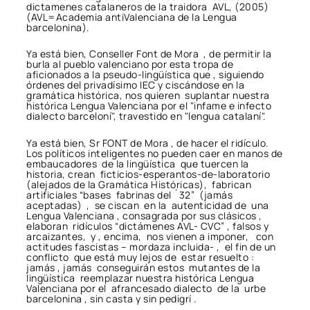
dictamenes catalaneros de la traidora AVL, (2005)
(AVL=Academia antiValenciana de la Lengua
barcelonina).
Ya está bien, Conseller Font de Mora , de permitir la
burla al pueblo valenciano por esta tropa de
aficionados a la pseudo-lingüística que , siguiendo
órdenes del privadísimo IEC y ciscándose en la
gramática histórica, nos quieren suplantar nuestra
histórica Lengua Valenciana por el "infame e infecto
dialecto barceloní", travestido en "lengua catalaní".
Ya está bien, Sr FONT de Mora , de hacer el ridículo.
Los políticos inteligentes no pueden caer en manos de
embaucadores de la lingüística que tuercen la
historia, crean ficticios-esperantos-de-laboratorio
(alejados de la Gramática Históricas), fabrican
artificiales “bases fabrinas del ´32” (jamás
aceptadas) , se ciscan en la autenticidad de una
Lengua Valenciana , consagrada por sus clásicos ,
elaboran ridículos “dictámenes AVL- CVC” , falsos y
arcaizantes, y , encima, nos vienen a imponer, con
actitudes fascistas – mordaza incluida- , el fin de un
conflicto que está muy lejos de estar resuelto :
jamás , jamás conseguirán estos mutantes de la
lingüística reemplazar nuestra histórica Lengua
Valenciana por el afrancesado dialecto de la urbe
barcelonina , sin casta y sin pedigrí .