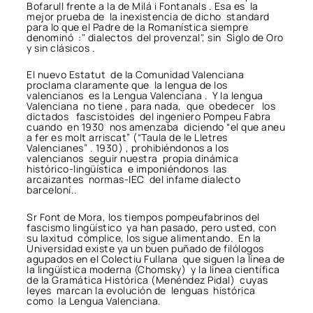
Bofarull frente a la de Milá i Fontanals . Esa es la
mejor prueba de la inexistencia de dicho standard
para lo que el Padre de la Romanística siempre
denominó :" dialectos del provenzal", sin Siglo de Oro
y sin clásicos .
El nuevo Estatut de la Comunidad Valenciana
proclama claramente que la lengua de los
valencianos es la Lengua Valenciana . Y la lengua
Valenciana no tiene , para nada, que obedecer los
dictados fascistoides del ingeniero Pompeu Fabra
cuando en 1930 nos amenzaba diciendo “el que aneu
a fer es molt arriscat” (“Taula de le Lletres
Valencianes” . 1930) , prohibiéndonos a los
valencianos seguir nuestra propia dinámica
histórico-lingüística e imponiéndonos las
arcaizantes normas-IEC del infame dialecto
barceloní..
Sr Font de Mora, los tiempos pompeufabrinos del
fascismo lingüístico ya han pasado, pero usted, con
su laxitud cómplice, los sigue alimentando. En la
Universidad existe ya un buen puñado de filólogos
agupados en el Colectiu Fullana que siguen la línea de
la lingüística moderna (Chomsky) y la linea científica
de la Gramática Histórica (Menéndez Pidal) cuyas
leyes marcan la evolución de lenguas histórica
como la Lengua Valenciana.