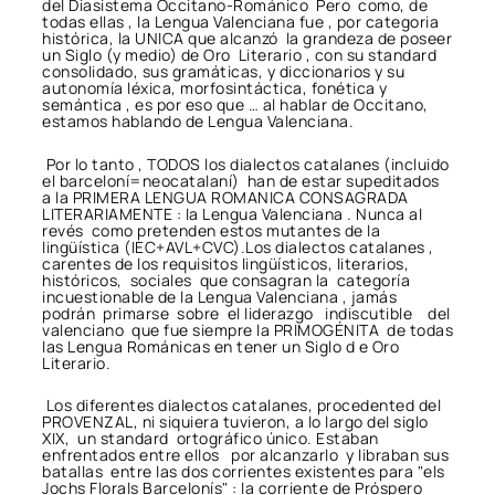
del Diasistema Occitano-Románico Pero como, de
todas ellas , la Lengua Valenciana fue , por categoria
histórica, la UNICA que alcanzó la grandeza de poseer
un Siglo (y medio) de Oro Literario , con su standard
consolidado, sus gramáticas, y diccionarios y su
autonomía léxica, morfosintáctica, fonética y
semántica , es por eso que … al hablar de Occitano,
estamos hablando de Lengua Valenciana.
Por lo tanto , TODOS los dialectos catalanes (incluido
el barceloní=neocatalaní) han de estar supeditados
a la PRIMERA LENGUA ROMANICA CONSAGRADA
LITERARIAMENTE : la Lengua Valenciana . Nunca al
revés como pretenden estos mutantes de la
lingüística (IEC+AVL+CVC).Los dialectos catalanes ,
carentes de los requisitos lingüísticos, literarios,
históricos, sociales que consagran la categoría
incuestionable de la Lengua Valenciana , jamás
podrán primarse sobre el liderazgo indiscutible del
valenciano que fue siempre la PRIMOGÉNITA de todas
las Lengua Románicas en tener un Siglo d e Oro
Literario.
Los diferentes dialectos catalanes, procedented del
PROVENZAL, ni siquiera tuvieron, a lo largo del siglo
XIX, un standard ortográfico único. Estaban
enfrentados entre ellos por alcanzarlo y libraban sus
batallas entre las dos corrientes existentes para "els
Jochs Florals Barcelonís" : la corriente de Próspero