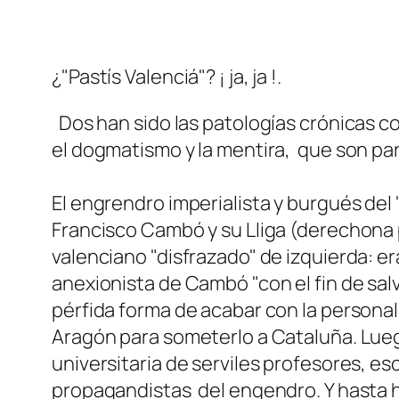
¿"Pastís Valenciá"? ¡ ja, ja !.
Dos han sido las patologías crónicas co
el dogmatismo y la mentira, que son part
El engrendro imperialista y burgués del 
Francisco Cambó y su Lliga (derechona p
valenciano "disfrazado" de izquierda: er
anexionista de Cambó "con el fin de salva
pérfida forma de acabar con la personal
Aragón para someterlo a Cataluña. Luego
universitaria de serviles profesores, es
propagandistas del engendro. Y hasta 