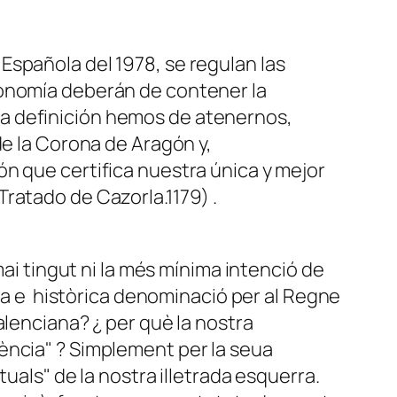
n Española del 1978, se regulan las
tonomía deberán de contener la
a definición hemos de atenernos,
de la Corona de Aragón y,
n que certifica nuestra única y mejor
ratado de Cazorla.1179) .
ai tingut ni la més mínima intenció de
ca e històrica denominació per al Regne
alenciana? ¿ per què la nostra
ència" ? Simplement per la seua
uals" de la nostra illetrada esquerra.