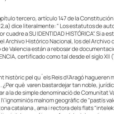
 capítulo tercero, artículo 147 de la Constitució
,a) dice literalmente: " Los estatutos de au
r cuadre a SU IDENTIDAD HISTÓRICA". Si a est
l Archivo Histórico Nacional, los del Archivo 
o de Valencia están a rebosar de documentació
A, certificado como tal desde el siglo XII (T
t històric pel qu´els Reis d\’Aragó hagueren m
. ¿Per què varen bastardejar tan noble, jurídi
adar a la de simple denominació de Comunitat V
l\’ignominiós malnom geogràfic de "pastís val
a catalana , ama i rectora dels flats "intelekt