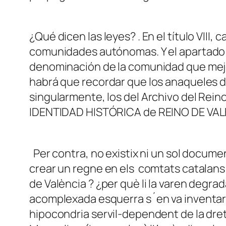
¿Qué dicen las leyes? . En el título VIII,
comunidades autónomas. Y el apartado 2
denominación de la comunidad que mejo
habrá que recordar que los anaqueles de
singularmente, los del Archivo del Rein
IDENTIDAD HISTÓRICA de REINO DE VALENCI
Per contra, no existix ni un sol documen
crear un regne en els comtats catalans 
de València ? ¿per què li la varen degr
acomplexada esquerra s´en va inventar 
hipocondria servil-dependent de la dreton