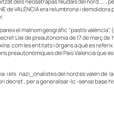
nitzat dels neosátrapas feudals del nord….. , p
GNE de VALÈNCIA era relumbrona i demolidora pe
r.
areix el malnom geogràfic "pastís valència", (
al Decret Llei de preautonomia de 17 de març de 1
xína com les entitats i òrgans a què es referix 
ucions preautonòmiques del País Valencià que e
 i els nazi_onalistes del nord es valen de la 
 decret , per a generalisar-lo -sense base hist