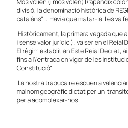
Mos volien (i mos volen) l\’apèndix colo
divisió, la denominació històrica de RE
cataláns" .. Havia que matar-la. I es va fe
Històricament, la primera vegada que ap
i sense valor jurídic ) , va ser en el Rei
El règim establit en Este Reial Decret, ai
fins a l\’entrada en vigor de les instit
Constitució" .
La nostra trabucaire esquerra valenciana
malnom geogràfic dictat per un transitori
per a acomplexar-nos .