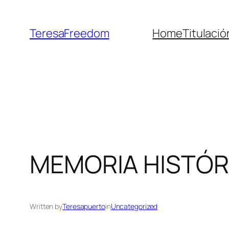
Skip
to
TeresaFreedom
Home
Titulaci
content
MEMORIA HISTÓR
Written by
Teresapuerto
in
Uncategorized