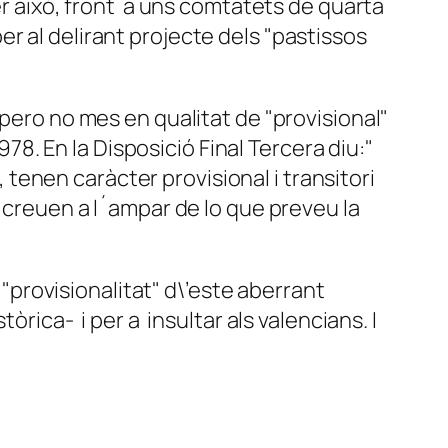
er això, front a uns comtatets de quarta
r al delirant projecte dels "pastissos
pero no mes en qualitat de "provisional"
978. En la Disposició Final Tercera diu:"
, tenen caràcter provisional i transitori
s creuen a l´ampar de lo que preveu la
"provisionalitat" d\’este aberrant
òrica- i per a insultar als valencians. I