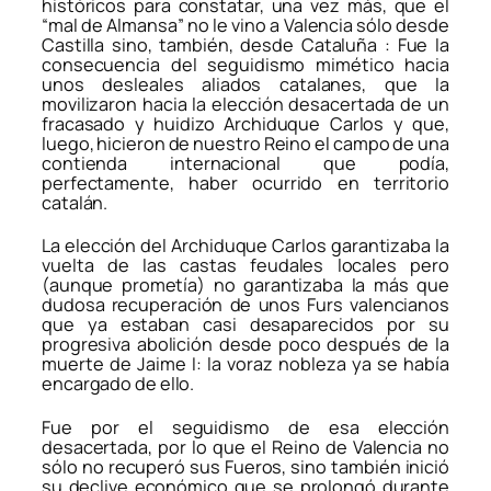
históricos para constatar, una vez más, que el
“mal de Almansa” no le vino a Valencia sólo desde
Castilla sino, también, desde Cataluña : Fue la
consecuencia del seguidismo mimético hacia
unos desleales aliados catalanes, que la
movilizaron hacia la elección desacertada de un
fracasado y huidizo Archiduque Carlos y que,
luego, hicieron de nuestro Reino el campo de una
contienda internacional que podía,
perfectamente, haber ocurrido en territorio
catalán.
La elección del Archiduque Carlos garantizaba la
vuelta de las castas feudales locales pero
(aunque prometía) no garantizaba la más que
dudosa recuperación de unos Furs valencianos
que ya estaban casi desaparecidos por su
progresiva abolición desde poco después de la
muerte de Jaime I: la voraz nobleza ya se había
encargado de ello.
Fue por el seguidismo de esa elección
desacertada, por lo que el Reino de Valencia no
sólo no recuperó sus Fueros, sino también inició
su declive económico que se prolongó durante