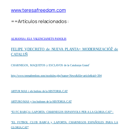
www.teresafreedom.com
==Artículos relacionados :
ALMANSA i ELS VALENCIANETS PANOLIS
FELIPE V,DECRETO de NUEVA PLANTA= MODERNIZACIÓŽ de
CATALUÑ
CHARNEGOS, MAQUETOS y ESCLAVOS de la Catalunya Grand´
http://www.teresafreedom.com/modules.php?name=News&file=article&sid=394
ARTUR MAS i els bufons de la HISTORIA.CAT
ARTURO MAS y los bufones de la HISTORIA.CAT
“El FC BARÇA i LAPORTA: CHARNEGOS ESPANYOLS PER A LA GLORIA.CAT” :
“EL FUTBOL CLUB BARÇA y LAPORTA: CHARNEGOS ESPAÑOLES PARA LA
GLORIA.CAT”