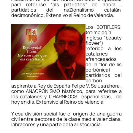
para referirse “als patriotes” de ahora ,
partidatios del naZionalismo catalán
decimonónico. Extensivo al Reino de Valencia.
Los BOTIFLERS:
(etimología
inglesa “beauty
flower”)
referido a los
catalanes
afrancesados
de la flor de lis
borbónica)
partidarios del
borbón
aspirante a Rey de España Felipe V. Se usa ahora ,
como ANACRONISMO histórico, para referirse a
los catalanes y CHARNEGOS españolistas, de
hoy en día. Extensivo al Reino de Valencia.
Y esa división social fue el origen de una guerra
civil entre sectores de la clase media valenciana,
labradores y una parte de la aristocracia.