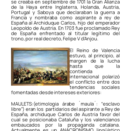
se creaba en septiembre de 1701 la Gran Alianza
de la Haya entre Inglaterra, Holanda, Austria,
Portugal y Saboya que declaraban la guerra a
Francia y nombraba como aspirante a rey de
España al Archiduque Carlos, hijo del emperador
Leopoldo de Austria. En 1703 fue proclamado Rey
de España enfrentado al titular legítimo del
trono, por real decreto, Felipe V d’Anjou.
El Reino de Valencia
estuvo, al principio, al
margen de la lucha
hasta que la
contienda
internacional polarizó
el conflicto entre dos
tendencias sociales
fomentadas desde intereses exteriores:
MAULETS:(etimologia árabe `maula´: “esclavo
libre”) eran los partidarios del aspirante a Rey de
España, archiduque Carlos de Austria favor del
cual se posicionaba Cataluña y los valencianos
embaucados por la propaganda catalana.
Actualmente es un ANACRONISMO lingüístico