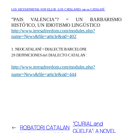
LOS SECESIONISTAS SON ELLOS :LOS CATALANES con su CATALANÍ
”PAIS VALENCIA”? = UN BARBARISMO
HISTÓ’ICO, UN IDIOTISMO LINGÜSTICO
http://www.teresafreedom.com/modules.php?
name=News&file=article&sid=402
1. NEOCATALANÍ = DIALECTE BARCELONI.
29 DEFINICIONES del DIALECTO CATALAN :
http://www.teresafreedom.com/modules.php?
name=News&file=article&sid=444
“CURIAL and
←
ROBATORI CATALAN
GÜELFA”: A NOVEL