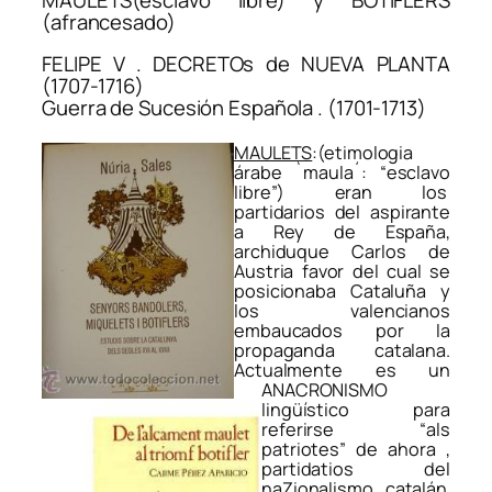
(afrancesado)
FELIPE V . DECRETOs de NUEVA PLANTA
(1707-1716)
Guerra de Sucesión Española . (1701-1713)
MAULETS
:(etimologia
árabe `maula´: “esclavo
libre”) eran los
partidarios del aspirante
a Rey de España,
archiduque Carlos de
Austria favor del cual se
posicionaba Cataluña y
los valencianos
embaucados por la
propaganda catalana.
Actualmente es un
ANACRONISMO
lingüístico para
referirse “als
patriotes” de ahora ,
partidatios del
naZionalismo catalán