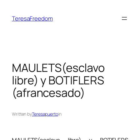
Skip
to
TeresaFreedom
content
MAULETS(esclavo
libre) y BOTIFLERS
(afrancesado)
Written by
Teresapuerto
in
MAULETS(esclavo libre) y BOTIFLERS