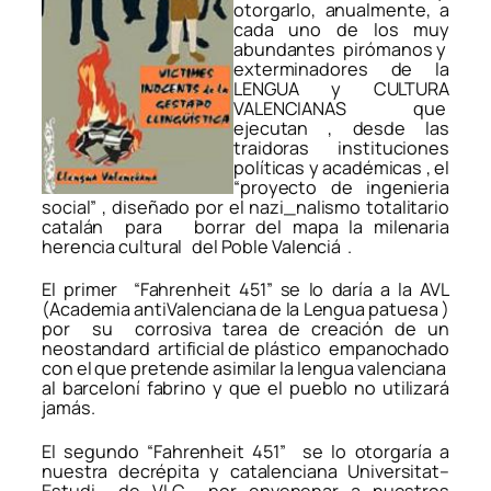
otorgarlo, anualmente, a
cada uno de los muy
abundantes pirómanos y
exterminadores de la
LENGUA y CULTURA
VALENCIANAS que
ejecutan , desde las
traidoras instituciones
políticas y académicas , el
“proyecto de ingenieria
social” , diseñado por el nazi_nalismo totalitario
catalán para borrar del mapa la milenaria
herencia cultural del Poble Valenciá .
El primer “Fahrenheit 451” se lo daría a la AVL
(Academia antiValenciana de la Lengua patuesa )
por su corrosiva tarea de creación de un
neostandard artificial de plástico empanochado
con el que pretende asimilar la lengua valenciana
al barceloní fabrino y que el pueblo no utilizará
jamás.
El segundo “Fahrenheit 451” se lo otorgaría a
nuestra decrépita y catalenciana Universitat–
Estudi de VLC por envenenar a nuestros