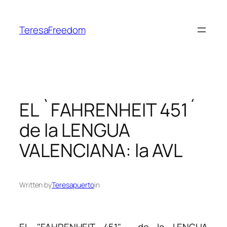
Skip
to
TeresaFreedom
content
EL `FAHRENHEIT 451´
de la LENGUA
VALENCIANA: la AVL
Written by
Teresapuerto
in
EL "FAHRENHEIT 451" de la LENGUA