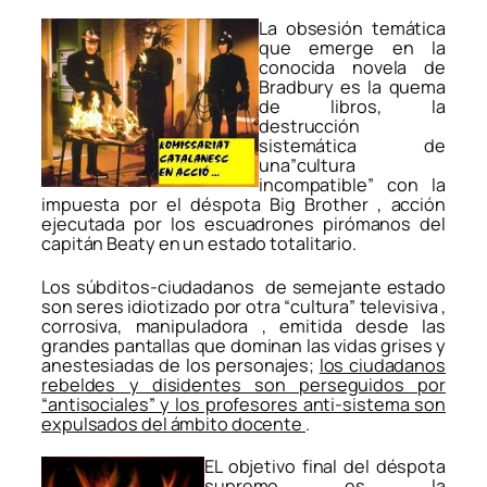
La obsesión temática
que emerge en la
conocida novela de
Bradbury es la quema
de libros, la
destrucción
sistemática de
una”cultura
incompatible” con la
impuesta por el déspota Big Brother , acción
ejecutada por los escuadrones pirómanos del
capitán Beaty en un estado totalitario.
Los súbditos-ciudadanos de semejante estado
son seres idiotizado por otra “cultura” televisiva ,
corrosiva, manipuladora , emitida desde las
grandes pantallas que dominan las vidas grises y
anestesiadas de los personajes;
los ciudadanos
rebeldes y disidentes son perseguidos por
“antisociales” y los profesores anti-sistema son
expulsados del ámbito docente
.
EL objetivo final del déspota
supremo es la