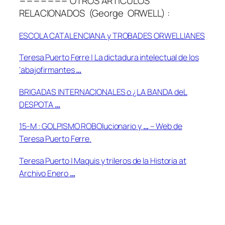
======= OTROS ARTÍCULOS
RELACIONADOS (George ORWELL) :
ESCOLA CATALENCIANA y TROBADES ORWELLIANES
Teresa Puerto Ferre | La dictadura intelectual de los
‘abajofirmantes
…
BRIGADAS INTERNACIONALES o ¿LA BANDA deL
DESPOTA
…
15-M : GOLPISMO ROBOlucionario y
…
– Web de
Teresa Puerto Ferre.
Teresa Puerto | Maquis y trileros de la Historia at
Archivo Enero
…