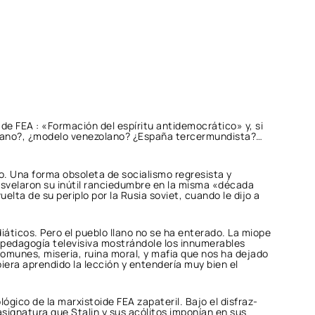
de FEA : «Formación del espíritu antidemocrático» y, si
cubano?, ¿modelo venezolano? ¿España tercermundista?…
o. Una forma obsoleta de socialismo regresista y
desvelaron su inútil ranciedumbre en la misma «década
elta de su periplo por la Rusia soviet, cuando le dijo a
iáticos. Pero el pueblo llano no se ha enterado. La miope
 pedagogía televisiva mostrándole los innumerables
munes, miseria, ruina moral, y mafia que nos ha dejado
biera aprendido la lección y entendería muy bien el
ico de la marxistoide FEA zapateril. Bajo el disfraz-
signatura que Stalin y sus acólitos imponían en sus