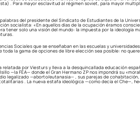
sta) . Para mayor esclavitud al régimen soviet, para mayor multipl
 palabras del presidente del Sindicato de Estudiantes de la Univer
ción socialista: «En aquellos días de la ocupación éramos consci
era tener solo una visión del mundo: la impuesta por la ideología m
turas.
encias Sociales que se enseñaban en las escuelas y universidades 
de toda la gama de opciones de libre elección sea posible: no q
ria relatada por Viesturs y lleva a la desquincallada educación esp
olsillo —la FEA— donde el Gran Hermano ZP nos impondrá su «moral
io legalizado —aborto/eutanasia— , sus parejas de cohabitación, s
 totalitarias . La nueva estafa ideológica —como decía el Che—, he