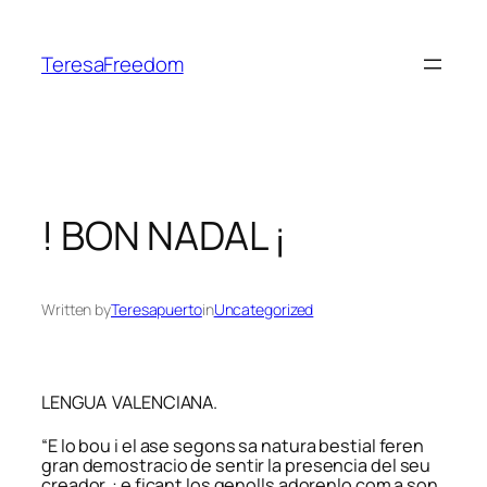
Skip
to
TeresaFreedom
content
! BON NADAL ¡
Written by
Teresapuerto
in
Uncategorized
LENGUA VALENCIANA.
“E lo bou i el ase segons sa natura bestial feren
gran demostracio de sentir la presencia del seu
creador : e ficant los genolls adorenlo com a son