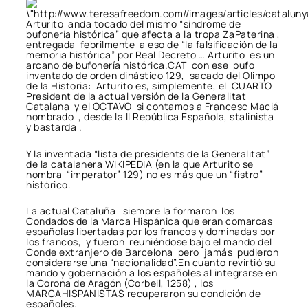
Arturito anda tocado del mismo “síndrome de
bufonería histórica” que afecta a la tropa ZaPaterina ,
entregada febrilmente a eso de “la falsificación de la
memoria histórica” por Real Decreto … Arturito es un
arcano de bufonería histórica.CAT con ese pufo
inventado de orden dinástico 129, sacado del Olimpo
de la Historia: Arturito es, simplemente, el CUARTO
President de la actual versión de la Generalitat
Catalana y el OCTAVO si contamos a Francesc Maciá
nombrado , desde la II República Española, stalinista
y bastarda .
Y la inventada “lista de presidents de la Generalitat”
de la catalanera WIKIPEDIA (en la que Arturito se
nombra “imperator” 129) no es más que un “fistro”
histórico.
La actual Cataluña siempre la formaron los
Condados de la Marca Hispánica que eran comarcas
españolas libertadas por los francos y dominadas por
los francos, y fueron reuniéndose bajo el mando del
Conde extranjero de Barcelona pero jamás pudieron
considerarse una “nacionalidad”.En cuanto revirtió su
mando y gobernación a los españoles al integrarse en
la Corona de Aragón (Corbeil, 1258) , los
MARCAHISPANISTAS recuperaron su condición de
españoles.