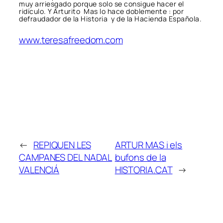
muy arriesgado porque solo se consigue hacer el
ridículo. Y Arturito Mas lo hace doblemente : por
defraudador de la Historia y de la Hacienda Española.
www.teresafreedom.com
←
REPIQUEN LES
ARTUR MAS i els
CAMPANES DEL NADAL
bufons de la
VALENCIÁ
HISTORIA.CAT
→