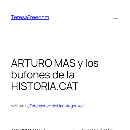
Skip
to
TeresaFreedom
content
ARTURO MAS y los
bufones de la
HISTORIA.CAT
Written by
Teresapuerto
in
Uncategorized