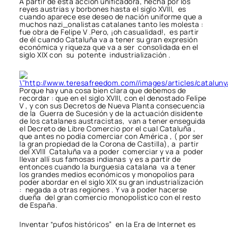
A partir de esta acción unificadora, hecha por los
reyes austrias y borbones hasta el siglo XVIII, es
cuando aparece ese deseo de nación uniforme que a
muchos nazi_onalistas catalanes tanto les molesta :
fue obra de Felipe V .Pero, ¡oh casualidad!, es partir
de él cuando Cataluña va a tener su gran expresión
económica y riqueza que va a ser consolidada en el
siglo XIX con su potente industrialización .
Porque hay una cosa bien clara que debemos de
recordar : que en el siglo XVIII, con el denostado Felipe
V , y con sus Decretos de Nueva Planta consecuencia
de la Guerra de Sucesión y de la actuación disidente
de los catalanes austracistas, van a tener enseguida
el Decreto de Libre Comercio por el cual Cataluña ,
que antes no podía comerciar con América , ( por ser
la gran propiedad de la Corona de Castilla), a partir
del XVIII Cataluña va a poder comerciar y va a poder
llevar allí sus famosas indianas y es a partir de
entonces cuando la burguesia catalana va a tener
los grandes medios económicos y monopolios para
poder abordar en el siglo XIX su gran industrialización
: negada a otras regiones . Y va a poder hacerse
dueña del gran comercio monopolístico con el resto
de España.
Inventar “pufos históricos” en la Era de Internet es