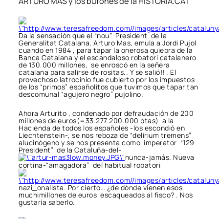
ARTURO MAS y los bufones de la HISTORIA.CAT
Da la sensación que el “nou” President de la
Generalitat Catalana, Arturo Mas, emula a Jordi Pujol
cuando en 1984 , para tapar la onerosa quiebra de la
Banca Catalana y el escandaloso robatori catalanero
de 130.000 millones, se enroscó en la señera
catalana para salirse de rositas.. Y se salió!! . El
provechoso latrocinio fue cubierto por los impuestos
de los “primos” españolitos que tuvimos que tapar tan
descomunal “agujero negro” pujolino.
Ahora Arturito , condenado por defraudación de 200
millones de euros(=33.277.200.000 ptas) a la
Hacienda de todos los españoles -los escondió en
Liechtenstein-, se nos reboza de “delirium tremens”
alucinógeno y se nos presenta como imperator “129
President” de la Cataluña-del-
nunca-jamás. Nueva
cortina-“amagadora” del habitual robatori
nazi_onalista. Por cierto… ¿de dónde vienen esos
muchimillones de euros escaqueados al fisco? . Nos
gustaría saberlo.