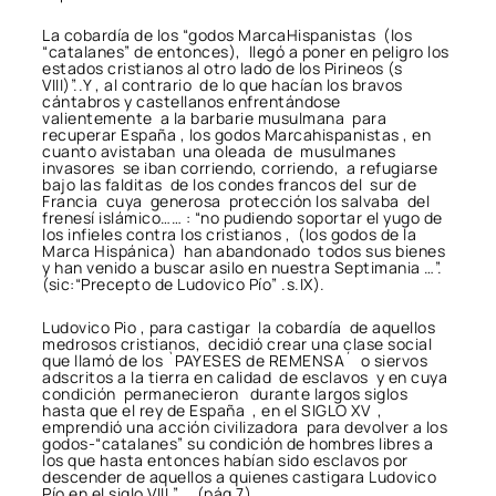
La cobardía de los “godos MarcaHispanistas (los
“catalanes” de entonces), llegó a poner en peligro los
estados cristianos al otro lado de los Pirineos (s
VIII)”..Y , al contrario de lo que hacían los bravos
cántabros y castellanos enfrentándose
valientemente a la barbarie musulmana para
recuperar España , los godos Marcahispanistas , en
cuanto avistaban una oleada de musulmanes
invasores se iban corriendo, corriendo, a refugiarse
bajo las falditas de los condes francos del sur de
Francia cuya generosa protección los salvaba del
frenesí islámico…… : “no pudiendo soportar el yugo de
los infieles contra los cristianos , (los godos de la
Marca Hispánica) han abandonado todos sus bienes
y han venido a buscar asilo en nuestra Septimania …”.
(sic:“Precepto de Ludovico Pío” .s.IX).
Ludovico Pio , para castigar la cobardía de aquellos
medrosos cristianos, decidió crear una clase social
que llamó de los `PAYESES de REMENSA´ o siervos
adscritos a la tierra en calidad de esclavos y en cuya
condición permanecieron durante largos siglos
hasta que el rey de España , en el SIGLO XV ,
emprendió una acción civilizadora para devolver a los
godos-“catalanes” su condición de hombres libres a
los que hasta entonces habían sido esclavos por
descender de aquellos a quienes castigara Ludovico
Pío en el siglo VIII ” … (pág 7) .