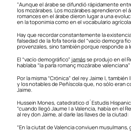
"Aunque el árabe se difundió rápidamente entr
los mozárabes. Los mozárabes aprendieron el árab
romances en el árabe dieron lugar a una evoluci
en la toponimia como en el vocabulario agrícola
Hay que recordar constantemente la existencia 
falsedad de la fofa teoría del “vacío demogra f
provenzales, sino también porque responde a l
El “vacío demográfico”
jamás
se produjo en el R
hablaba “la parla romanç mozárabe valenciana” 
Por la misma “Crónica” del rey Jaime I, tambié
y los notables de Peñíscola que, no sólo eran
Jaime.
Hussein Mones, catedratico d´Estudis Hispanics 
“cuando llegó Jaume I a Valencia, había en el R
al rey don Jaime, al darle las llaves de la ciutad:
“En la ciutat de Valencia conviuen musulmans, 