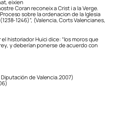
at, eixien
ostre Coran reconeix a Crist i a la Verge.
“
Proceso sobre la ordenacion de la Iglesia
 (1238-1246)
”, (Valencia, Corts Valencianes,
el historiador Huici dice: “
los moros que
 rey, y deberían ponerse de acuerdo con
 ( Diputación de Valencia.2007)
06)