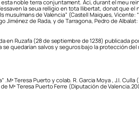
n esta noble terra conjuntament. Aci, durant el meu rein
saven la seua relligio en tota llibertat, donat que el n
als musulmans de Valencia”
(Castell Maiques, Vicente: 
igo Jiménez de Rada, y de Tarragona, Pedro de Albalat:
rmada en Ruzafa (28 de septiembre de 1238) publicada por 
 se quedarían salvos y seguros bajo la protección del
a” .Mª Teresa Puerto y colab. R. Garcia Moya , J.I. Culla
de Mª Teresa Puerto Ferre (Diputación de Valencia.20