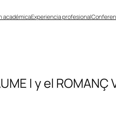
ón académica
Experiencia profesional
Conferen
UME I y el ROMANÇ 