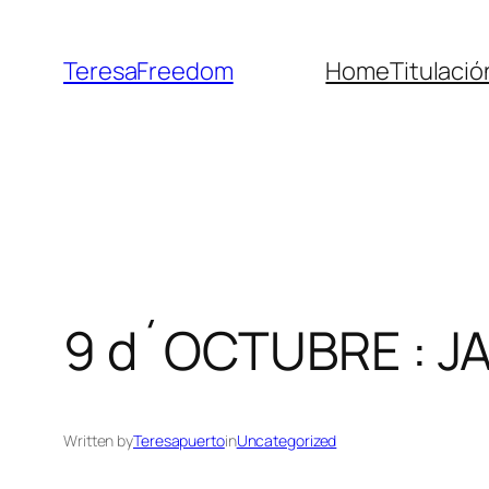
Skip
to
TeresaFreedom
Home
Titulaci
content
9 d´OCTUBRE : JA
Written by
Teresapuerto
in
Uncategorized