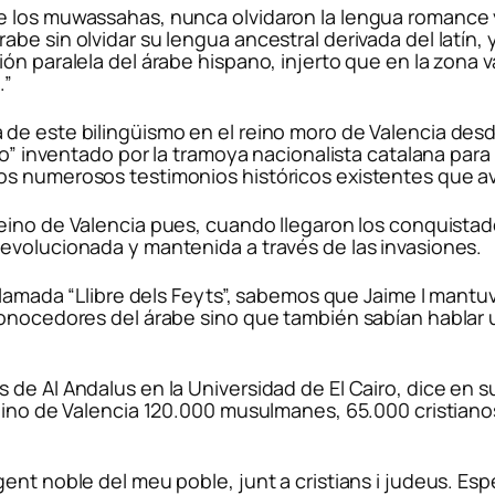
e los muwassahas, nunca olvidaron la lengua romance y
e sin olvidar su lengua ancestral derivada del latín, y
ón paralela del árabe hispano, injerto que en la zona v
.”
de este bilingüismo en el reino moro de Valencia desd
ico” inventado por la tramoya nacionalista catalana par
os numerosos testimonios históricos existentes que av
eino de Valencia pues, cuando llegaron los conquistad
evolucionada y mantenida a través de las invasiones.
n llamada “Llibre dels Feyts”, sabemos que Jaime I man
 conocedores del árabe sino que también sabían habla
de Al Andalus en la Universidad de El Cairo, dice en su
eino de Valencia 120.000 musulmanes, 65.000 cristianos
gent noble del meu poble, junt a cristians i judeus. E