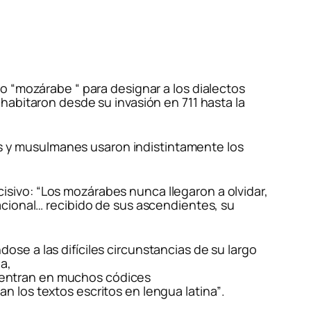
no “mozárabe “ para designar a los dialectos
habitaron desde su invasión en 711 hasta la
íos y musulmanes usaron indistintamente los
isivo: “
Los mozárabes nunca llegaron a olvidar,
y nacional… recibido de sus ascendientes, su
se a las difíciles circunstancias de su largo
a,
ncuentran en muchos códices
 los textos escritos en lengua latina”
.