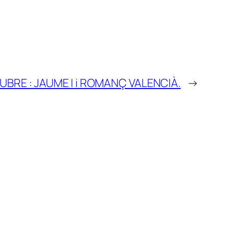
UBRE : JAUME I i ROMANÇ VALENCIÀ.
→