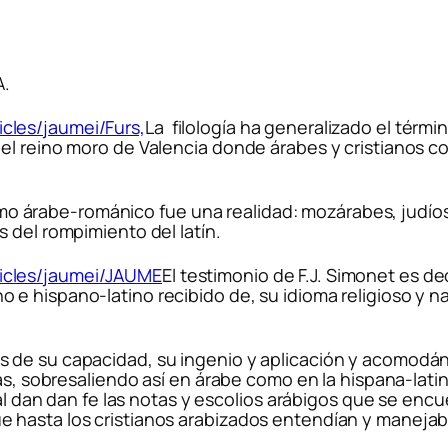
A.
La filología ha generalizado el térmi
el reino moro de Valencia donde árabes y cristianos co
güismo árabe-románico fue una realidad: mozárabes, jud
 del rompimiento del latín.
El testimonio de F.J. Simonet es dec
latino e hispano-latino recibido de, su idioma religioso 
de su capacidad, su ingenio y aplicación y acomodándo
ras, sobresaliendo así en árabe como en la hispana-latin
cual dan dan fe las notas y escolios arábigos que se e
hasta los cristianos arabizados entendían y manejaban