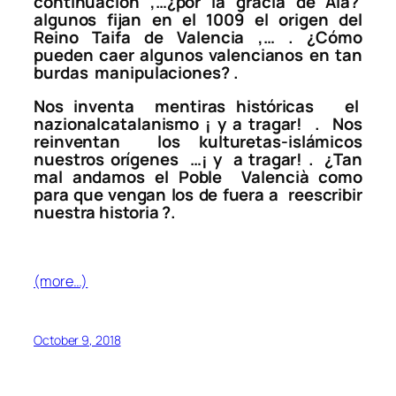
continuación ,
…¿por la gracia de Alá?
algunos fijan en el 1009 el origen del
Reino Taifa de Valencia ,… . ¿Cómo
pueden caer algunos valencianos en tan
burdas
manipulaciones? .
Nos inventa
mentiras históricas
el
nazionalcatalanismo ¡ y a tragar!
.
Nos
reinventan
los kulturetas-islámicos
nuestros orígenes
…¡ y
a tragar! .
¿Tan
mal andamos el Poble
Valencià como
para que vengan los de fuera a
reescribir
nuestra historia ?.
(more…)
October 9, 2018