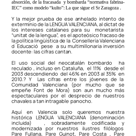
absorción, de la fracasada y bombarda “normativa fabrina-
IEC” como modelo “kulto”: La que sigue el Sr Zaragoza .
Y la mejor prueba de ese anhelado intento de
exterminio de la LENGUA VALENCIANA, al dictat de
los intereses catalanes para su monetarista
“unitat de la lengua”, es el apoteósico fracaso de
la política lingüística de la Consellería Valenciana
d´Educació pese a su multimillonaria inversión
docente: las cifras cantan.
El uso social del neocatalán bombardo ha
reculado , incluso en Cataluña, el 11% desde el
2003 descendiendo del 46% en 2003 al 35% en
2010.? Y Las cifras entre los jóvenes de la
Comunidad Valenciana (por mucho que se
empeñe Font de Mora) son aun mucho más
espectaculares por el desprecio de nuestros
chavales a tan intragable panocho.
Aquí en Valencia solo queremos nuestra
histórica LENGUA VALENCIANA (denominación
incluida) , sobradamente codificada y
modernizada por nuestros ilustres filólogos
Pare Fullana, Pare Guinot, Pare Costa , Pare