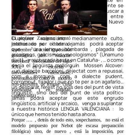
que hay que aceptar irremisiblemente en
institutos y Universitat, donde actualmente se
impone. Craso error. Ahora habrá que buscar a
un Nebot de “gran amalgamador” entre
“secesionistas” y “pompeufabrinos”…. Nuevo
disfraz de lo mismo. Y abocado al fracaso.
Cualquier valenciano medianamente culto,
El profesor Zaragoza intentó
interesado por el tema, jamás podrá aceptar
justificar en su charla de
que “una lengua bombarda , plagada de
septiembre la actual imposición
arcaísmos, galicismos y neologismos” (Unamuno
glotofágica del “estándar
dixit), -y rechazada hasta en Cataluña- , … o como
barceloní” (neocatalán del siglo
decía el lingüista mallorquín Mossen Alcover:
XX), en escuelas y
«un dialecte barceloní, dejectat com a repussai,
universidades valencianas,
com a morques, com a dialecte pudent,
presentándolo como el modelo
corromput, tirador i que no te per a on agafarlo…
non-plus-ultra de lengua “culta
un desbarat ferest no sols des del punt de vista
valenciana” ( en realidad,
lingüístic, sino des del punt de vista polític»
catalenciana) .
jamás podrá aceptar que este engrudo
lingüístico, artificial y arcaico, venga a suplantar
a nuestra histórica LENGUA VALENCIANA : lo
único que hemos tenido hasta ahora.
Porque …. , detrás de todo esto, sospechamos, no está el
modelo propuesto por Nebot (de escasa preparación
filológica) sino, de nuevo , está la imposición, por