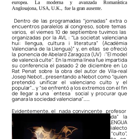
europea. La moderna y avanzada Romanística
Anglosajona, USA, U.K., fue la gran ausente.
Dentro de las programadas “jornadas” extra o
encuentros paralelos al congreso, sobre temas
varios, el viernes 10 de septiembre tuvimos las
organizadas por la AVL : “La societat valenciana
hui: llengua, cultura i
literatura” (Acadèmia
Valenciana de la Llengua)” y, en ellas se ofreció
la ponencia de Abelard Zaragoza (UV) :"El model
de valencià culte". En la misma línea fue impartida
su conferencia el pasado 2 de diciembre en Lo
Rat Penat sobre la obra del autor de Vila-real
Josep Nebot., presentando a Nebot como “quien
pretendió unificar el valenciano culto y el
popular”… y “se enfrentó a los extremos con el fin
de llegar a una `entesa´ social y procurar que
ganara la sociedad valenciana"……
Evidentemente, el nada convincente profesor
pretendíó dar como cosa “normalitzada” la
suplantación de nuestra histórica LENGUA
VALENCIANA por el obsoleto dialecto
pompeufabrino, disfrazado de standard “culto”,