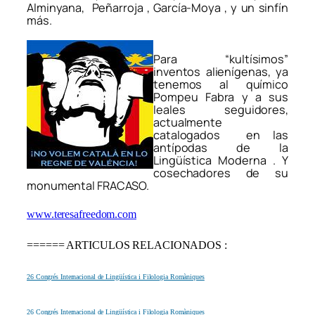
Alminyana, Peñarroja , García-Moya , y un sinfín
más.
Para “kultísimos”
inventos alienígenas, ya
tenemos al químico
Pompeu Fabra y a sus
leales seguidores,
actualmente
catalogados en las
antípodas de la
Lingüística Moderna . Y
cosechadores de su
monumental FRACASO.
www.teresafreedom.com
====== ARTICULOS RELACIONADOS :
26 Congrés Internacional de Lingüística i Filologia Romàniques
26 Congrés Internacional de Lingüística i Filologia Romàniques