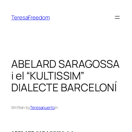
Skip
to
TeresaFreedom
content
ABELARD SARAGOSSA
i el “KULTISSIM”
DIALECTE BARCELONÍ
Written by
Teresapuerto
in